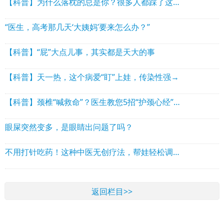
【科普】为什么落枕的总是你？很多人都踩了这两个坑
“医生，高考那几天‘大姨妈’要来怎么办？”
【科普】“屁”大点儿事，其实都是天大的事
【科普】天一热，这个病爱“盯”上娃，传染性强→
【科普】颈椎“喊救命”？医生教您5招“护颈心经”！
眼屎突然变多，是眼睛出问题了吗？
不用打针吃药！这种中医无创疗法，帮娃轻松调理多种不适
返回栏目>>