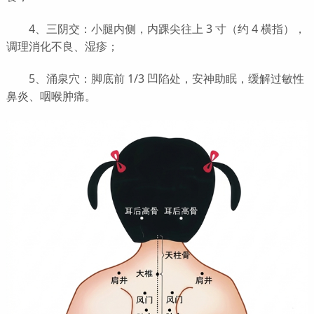
4、三阴交：小腿内侧，内踝尖往上 3 寸（约 4 横指），
调理消化不良、湿疹；
5、涌泉穴：脚底前 1/3 凹陷处，安神助眠，缓解过敏性
鼻炎、咽喉肿痛。