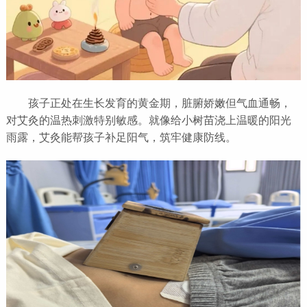
孩子正处在生长发育的黄金期，脏腑娇嫩但气血通畅，
对艾灸的温热刺激特别敏感。就像给小树苗浇上温暖的阳光
雨露，艾灸能帮孩子补足阳气，筑牢健康防线。