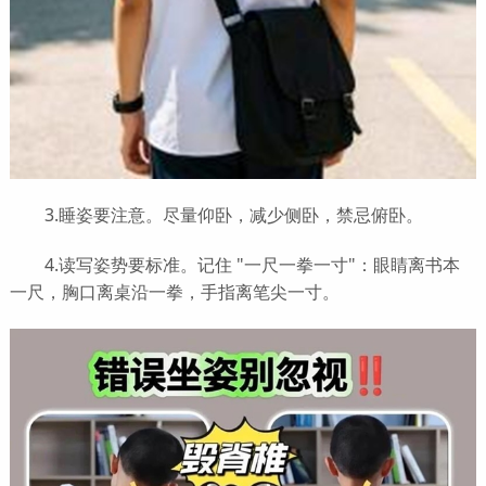
3.睡姿要注意。尽量仰卧，减少侧卧，禁忌俯卧。
4.读写姿势要标准。记住 "一尺一拳一寸"：眼睛离书本
一尺，胸口离桌沿一拳，手指离笔尖一寸。