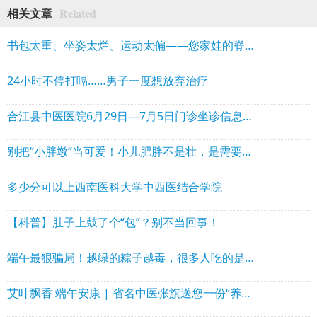
Related
相关文章
书包太重、坐姿太烂、运动太偏——您家娃的脊柱正在“抗议”
24小时不停打嗝……男子一度想放弃治疗
合江县中医医院6月29日—7月5日门诊坐诊信息！可线上预约→
别把“小胖墩”当可爱！小儿肥胖不是壮，是需要重视的慢性病
多少分可以上西南医科大学中西医结合学院
【科普】肚子上鼓了个“包”？别不当回事！
端午最狠骗局！越绿的粽子越毒，很多人吃的是“返青毒粽”
艾叶飘香 端午安康 | 省名中医张旗送您一份“养生锦囊”！