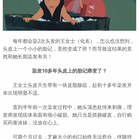
每年都会染2次头发的王女士（化名），怎么也没想到，
头皮上一个小小的胎记，竟然变成了癌？而导致这结果的竟
然和她长期染发有关！
染发10多年头皮上的胎记癌变了？
王女士头皮天生带有一块皮脂腺痣，起初十多年染发并
未出现明显不适。
直到半年前一次染发过程中，她头顶患处传来刺痛，理
发师发现痣体表面有细小破损。她只当是抓挠破皮，自行购
买药膏涂抹，没放在心上。
可两个月过去，芝麻大小的创口始终无法愈合，伴随持