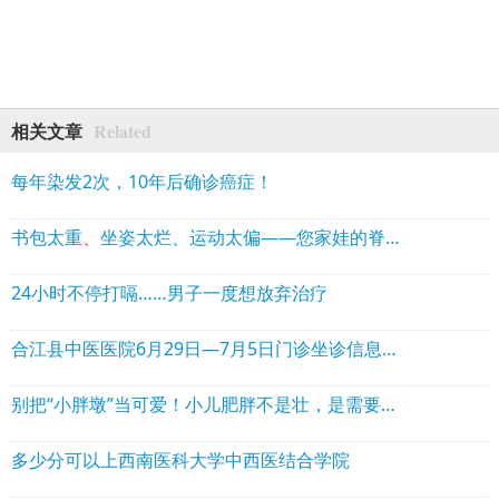
Related
相关文章
每年染发2次，10年后确诊癌症！
书包太重、坐姿太烂、运动太偏——您家娃的脊柱正在“抗议”
24小时不停打嗝……男子一度想放弃治疗
合江县中医医院6月29日—7月5日门诊坐诊信息！可线上预约→
别把“小胖墩”当可爱！小儿肥胖不是壮，是需要重视的慢性病
多少分可以上西南医科大学中西医结合学院