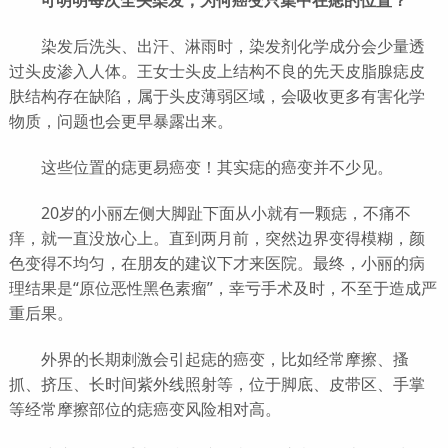
染发后洗头、出汗、淋雨时，染发剂化学成分会少量透
过头皮渗入人体。王女士头皮上结构不良的先天皮脂腺痣皮
肤结构存在缺陷，属于头皮薄弱区域，会吸收更多有害化学
物质，问题也会更早暴露出来。
这些位置的痣更易癌变！其实痣的癌变并不少见。
20岁的小丽左侧大脚趾下面从小就有一颗痣，不痛不
痒，就一直没放心上。直到两月前，突然边界变得模糊，颜
色变得不均匀，在朋友的建议下才来医院。最终，小丽的病
理结果是“原位恶性黑色素瘤”，幸亏手术及时，不至于造成严
重后果。
外界的长期刺激会引起痣的癌变，比如经常摩擦、搔
抓、挤压、长时间紫外线照射等，位于脚底、皮带区、手掌
等经常摩擦部位的痣癌变风险相对高。