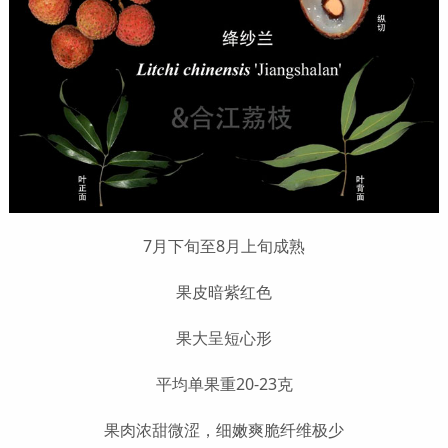
7月下旬至8月上旬成熟
果皮暗紫红色
果大呈短心形
平均单果重20-23克
果肉浓甜微涩，细嫩爽脆纤维极少