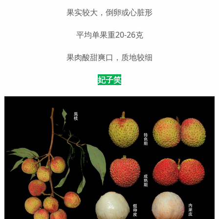
果实较大，倒卵或心脏形
平均单果重20-26克
果肉酸甜爽口，质地较细
妃子笑