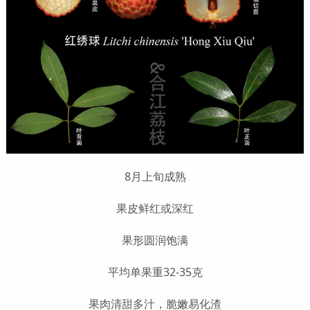
8月上旬成熟
果皮鲜红或深红
果形圆润饱满
平均单果重32-35克
果肉清甜多汁，脆嫩易化渣