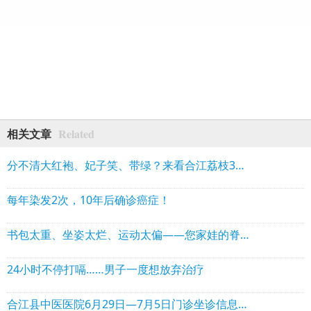
Related
相关文章
分不清大红袍、妃子笑、带绿？来看合江荔枝360度“证件照”
每年染发2次，10年后确诊癌症！
书包太重、坐姿太烂、运动太偏——您家娃的脊柱正在“抗议”
24小时不停打嗝……男子一度想放弃治疗
合江县中医医院6月29日—7月5日门诊坐诊信息！可线上预约→