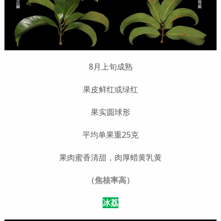
8月上旬成熟
果皮鲜红或绿红
果实圆球形
平均单果重25克
果肉蜜香清甜，肉厚蜡黄乳黄
（焦核率高）
冰荔