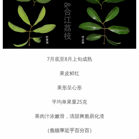
7月底至8月上旬成熟
果皮鲜红
果形呈心形
平均单果重25克
果肉汁浓嫩滑，清甜爽脆易化渣
（焦核率近乎百分百）