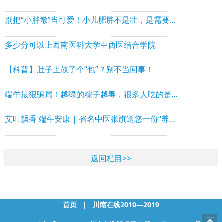
别把“小胖墩”当可爱！小儿肥胖不是壮，是需要重视的慢性病
多少分可以上西南医科大学中西医结合学院
【科普】肚子上鼓了个“包”？别不当回事！
端午最狠骗局！越绿的粽子越毒，很多人吃的是“返青毒粽”
艾叶飘香 端午安康 | 省名中医张旗送您一份“养生锦囊”！
返回栏目>>
首页
|
川南在线2010—2019