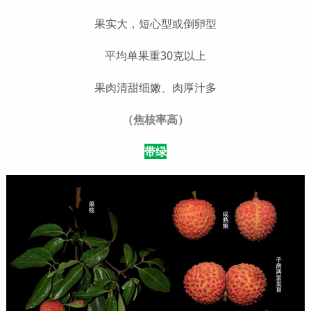
果实大，短心型或倒卵型
平均单果重30克以上
果肉清甜细嫩、肉厚汁多
（焦核率高）
带绿