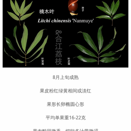
8月上旬成熟
果皮粉红绿黄相间或淡红
果形长卵椭圆心形
平均单果重16-22克
果肉酸甜微香，细软多汁带微涩