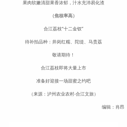
果肉软嫩清甜果香浓郁，汁水充沛易化渣
（焦核率高）
合江荔枝“十二金钗”
待补拍品种：井岗红糯、陀缇、马贵荔
敬请期待！
合江荔枝即将大量上市
准备好迎接一场甜蜜之约吧
（来源：泸州农业农村-合江文旅）
编辑：肖昂