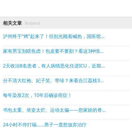
Related
相关文章
泸州终于“烤”起来了！但别光顾着喊热，国医馆喊你来“补阳气”！
家有男宝别瞎焦虑！包皮要不要割？看这3种情况就够了
2天收治8名患者，有人病情恶化住进ICU，近期一定要注意
分不清大红袍、妃子笑、带绿？来看合江荔枝360度“证件照”
每年染发2次，10年后确诊癌症！
书包太重、坐姿太烂、运动太偏——您家娃的脊柱正在“抗议”
24小时不停打嗝……男子一度想放弃治疗