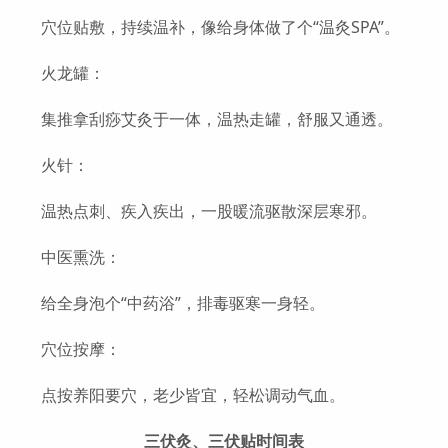
穴位贴敷，持续温补，像给身体做了个“温灸SPA”。
火龙罐：
集推拿刮痧艾灸于一体，温热走罐，舒服又通透。
火针：
温热点刺、疾入疾出，一股暖流驱散深层寒邪。
中医熏洗：
给全身泡个“中药浴”，排毒驱寒一身轻。
穴位按摩：
点按养阳要穴，老少皆宜，轻松调动气血。
三伏灸、三伏贴时间表