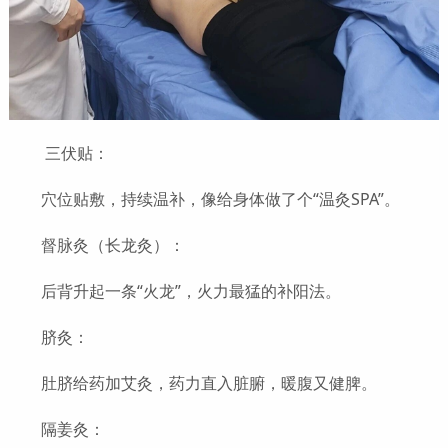
三伏贴：
穴位贴敷，持续温补，像给身体做了个“温灸SPA”。
督脉灸（长龙灸）：
后背升起一条“火龙”，火力最猛的补阳法。
脐灸：
肚脐给药加艾灸，药力直入脏腑，暖腹又健脾。
隔姜灸：