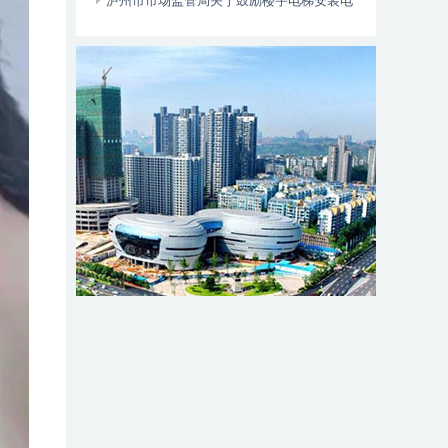
位于——
泸州市市场监管局关于鼓励楼宇电梯安装电
动自行车智能阻止系统的倡议书