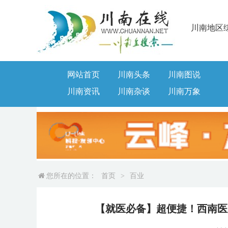
川南地区
网站首页
川南头条
川南图说
川南资讯
川南杂谈
川南万象
您所在的位置：
首页
>
百业
【就医必备】超便捷！西南医