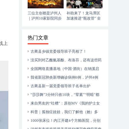
三位主创都是泸州人
补助来了！龙马潭区
｜泸州10家影院同步
加速推进“瓶改管” 全
上映，《血色黄梅》
力提升“安全底气”
今日登陆全国院线
热门文章
线上
古蔺县乡镇党委领导班子亮相了！
没买到对乙酰氨基酚、布洛芬，还有这些药
可以临时替代
全国网络直播基地（中国·酒街）在纳溪启
动运行
我省新冠肺炎新增确诊病例6例，泸州4例
古蔺县新一届党委领导班子名单出炉
“莎莎舞”3分钟只收10块，“荤素”“明暗”都
有，还可以······
来自男友的“吐槽”：原创MV《我的护士女
友》今日上线！
科普｜孤独症娃娃，我们了解他（她）多
少？
1000张床位！内江开建4个方舱医院，分别