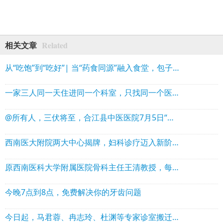
Related
相关文章
从“吃饱”到“吃好”| 当“药食同源”融入食堂，包子馒头里也有中医智慧
一家三人同一天住进同一个科室，只找同一个医生
@所有人，三伏将至，合江县中医医院7月5日“三伏贴”开贴
西南医大附院两大中心揭牌，妇科诊疗迈入新阶段！
原西南医科大学附属医院骨科主任王清教授，每周三上午福欣医院坐诊！
今晚7点到8点，免费解决你的牙齿问题
今日起，马君蓉、冉志玲、杜渊等专家诊室搬迁啦！