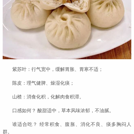
紫苏叶：行气宽中，缓解胃胀、胃寒不适；
陈皮：理气健脾、燥湿化痰；
山楂：消食化积，化解肉食积滞。
口感如何？ 酸甜适中，草本风味浓郁，不油腻。
谁适合吃？ 经常积食、腹胀、消化不良、痰多胸闷人
群。