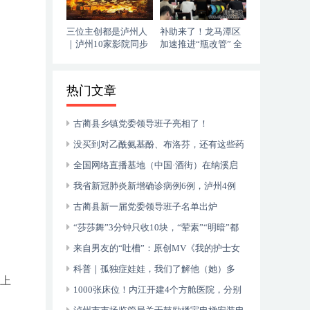
三位主创都是泸州人
补助来了！龙马潭区
｜泸州10家影院同步
加速推进“瓶改管” 全
上映，《血色黄梅》
力提升“安全底气”
今日登陆全国院线
热门文章
古蔺县乡镇党委领导班子亮相了！
没买到对乙酰氨基酚、布洛芬，还有这些药
可以临时替代
全国网络直播基地（中国·酒街）在纳溪启
动运行
我省新冠肺炎新增确诊病例6例，泸州4例
古蔺县新一届党委领导班子名单出炉
“莎莎舞”3分钟只收10块，“荤素”“明暗”都
有，还可以······
来自男友的“吐槽”：原创MV《我的护士女
友》今日上线！
科普｜孤独症娃娃，我们了解他（她）多
以上
少？
1000张床位！内江开建4个方舱医院，分别