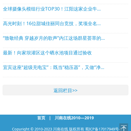
全球摄像头模组行业TOP30！江阳这家企业牛在哪？
高光时刻！16位甜城佳丽同台竞技，奖项全名单公布
“致敬经典 穿越岁月的歌声”内江这场群星荟萃的演唱会即将开唱
最新！向家坝灌区这个晒水池项目通过验收
宜宾这座“超级充电宝”：既当“稳压器”，又做“净化器”
返回栏目>>
首页
|
川南在线2010—2019
Copyright © 2010-2023 川南在线 版权所有
蜀ICP备17017949号-1