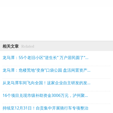
Related
相关文章
龙马潭：55个老旧小区“逆生长” 万户居民圆了“宜居梦”
龙马潭：危楼荒地“变身”口袋公园 盘活闲置资产惠及数千群众
从龙马潭车间飞向全国！这家企业自主研发的发动机亮相全国展会
16个项目兑现市级补助资金3006万元，泸州聚焦工业领域大规模设备更新
持续至12月31日！自贡集中开展骑行车专项整治