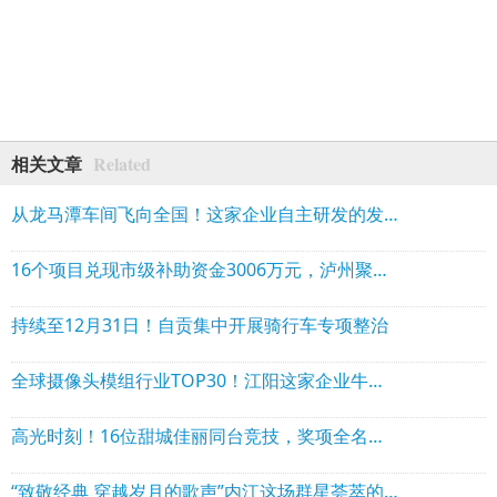
Related
相关文章
从龙马潭车间飞向全国！这家企业自主研发的发动机亮相全国展会
16个项目兑现市级补助资金3006万元，泸州聚焦工业领域大规模设备更新
持续至12月31日！自贡集中开展骑行车专项整治
全球摄像头模组行业TOP30！江阳这家企业牛在哪？
高光时刻！16位甜城佳丽同台竞技，奖项全名单公布
“致敬经典 穿越岁月的歌声”内江这场群星荟萃的演唱会即将开唱