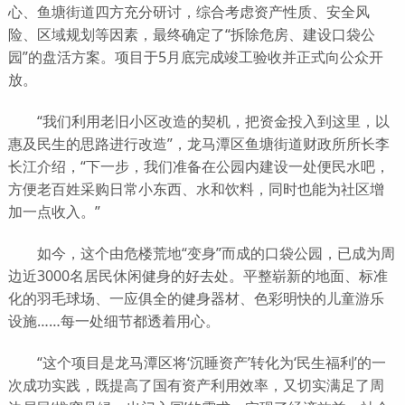
心、鱼塘街道四方充分研讨，综合考虑资产性质、安全风
险、区域规划等因素，最终确定了“拆除危房、建设口袋公
园”的盘活方案。项目于5月底完成竣工验收并正式向公众开
放。
“我们利用老旧小区改造的契机，把资金投入到这里，以
惠及民生的思路进行改造”，龙马潭区鱼塘街道财政所所长李
长江介绍，“下一步，我们准备在公园内建设一处便民水吧，
方便老百姓采购日常小东西、水和饮料，同时也能为社区增
加一点收入。”
如今，这个由危楼荒地“变身”而成的口袋公园，已成为周
边近3000名居民休闲健身的好去处。平整崭新的地面、标准
化的羽毛球场、一应俱全的健身器材、色彩明快的儿童游乐
设施……每一处细节都透着用心。
“这个项目是龙马潭区将‘沉睡资产’转化为‘民生福利’的一
次成功实践，既提高了国有资产利用效率，又切实满足了周