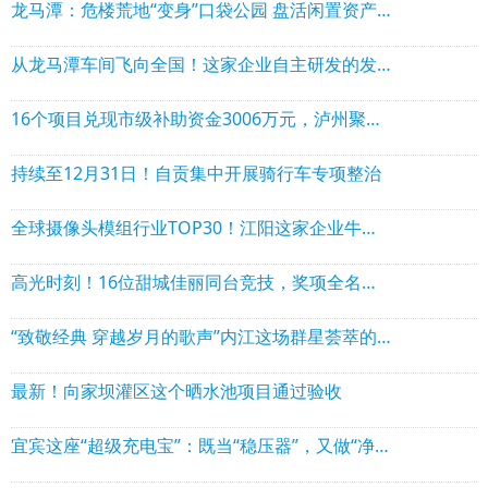
龙马潭：危楼荒地“变身”口袋公园 盘活闲置资产惠及数千群众
从龙马潭车间飞向全国！这家企业自主研发的发动机亮相全国展会
16个项目兑现市级补助资金3006万元，泸州聚焦工业领域大规模设备更新
持续至12月31日！自贡集中开展骑行车专项整治
全球摄像头模组行业TOP30！江阳这家企业牛在哪？
高光时刻！16位甜城佳丽同台竞技，奖项全名单公布
“致敬经典 穿越岁月的歌声”内江这场群星荟萃的演唱会即将开唱
最新！向家坝灌区这个晒水池项目通过验收
宜宾这座“超级充电宝”：既当“稳压器”，又做“净化器”