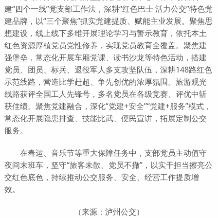
建“四个一线”党支部工作法，深耕“红色巴士 活力公交”特色党
建品牌，以“三个聚焦”抓实党建提质、赋能主业发展。聚焦思
想建设，线上线下多维开展理论学习与警示教育，依托本土
红色资源厚植党员党性修养，实现党员教育全覆盖。聚焦建
强堡垒，常态化开展车厢党课、读书沙龙等特色活动，搭建
党员、团员、标兵、退役军人多支攻坚队伍，深耕148路红色
示范线路，营造比学赶超、争先创优的浓厚氛围。旅游观光
线路获评全国工人先锋号，多名党员在各级竞赛、评优中斩
获佳绩。聚焦党建融合，深化“党建+安全”“党建+服务”模式，
常态化开展隐患排查、技能比武、便民宣讲，拓展定制公交
服务。
在春运、音乐节等重大保障任务中，支部党员主动值守
夜间末班车，坚守“旅客未散、党员不撤”，以实干担当擦亮公
交红色底色，持续推动公交服务、安全、经营工作提质增
效。
（来源：泸州公交）