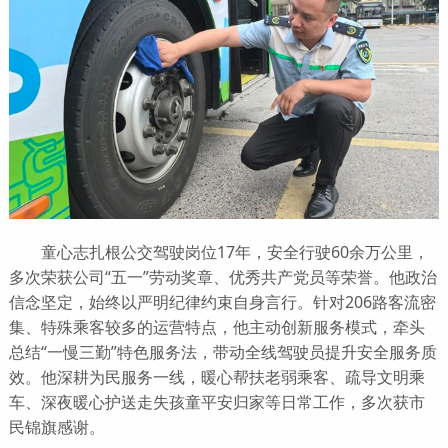
童心志扎根公交驾驶岗位17年，安全行驶60余万公里，
多次荣获公司“五一”劳动奖章、优秀共产党员等荣誉。他政治
信念坚定，始终以严明纪律约束自身言行。针对206路客流密
集、特殊乘客较多的运营特点，他主动创新服务模式，牵头
总结“一慢三勤”特色服务法，带动全线驾驶员提升安全服务质
效。他深耕为民服务一线，暖心帮扶老弱乘客、疏导文明乘
车、深夜暖心护送走失孩童平安归家等日常工作，多次获市
民锦旗感谢。