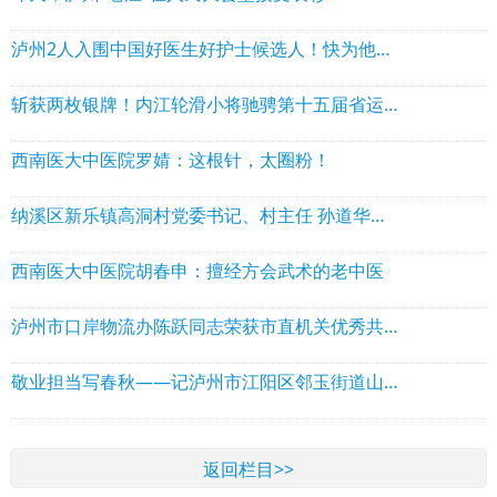
泸州2人入围中国好医生好护士候选人！快为他们助力！
斩获两枚银牌！内江轮滑小将驰骋第十五届省运会赛场
西南医大中医院罗婧：这根针，太圈粉！
纳溪区新乐镇高洞村党委书记、村主任 孙道华：把村集体做厚 把群众事办实
西南医大中医院胡春申：擅经方会武术的老中医
泸州市口岸物流办陈跃同志荣获市直机关优秀共产党员称号表
敬业担当写春秋——记泸州市江阳区邻玉街道山村酒业公司党支部书记周继怀
返回栏目>>