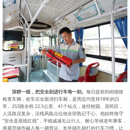
深耕一线，把安全刻进行车每一刻。
每日提前到岗细致
检查车辆，收车后全面清扫车厢，是周忠均坚持18年的日
常。253路全程 22.5公里、41个站点，途经校园、居民区，
人流路况复杂，沿线风险点位他全部熟记于心。他始终恪守
“安全是底线红线”，平稳减速礼让行人、耐心等候老年乘客，
将规范操作融入每一趟营运。长年稳扎稳打的行车习惯，让