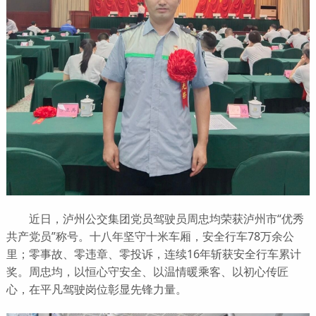
近日，泸州公交集团党员驾驶员周忠均荣获泸州市“优秀
共产党员”称号。十八年坚守十米车厢，安全行车78万余公
里；零事故、零违章、零投诉，连续16年斩获安全行车累计
奖。周忠均，以恒心守安全、以温情暖乘客、以初心传匠
心，在平凡驾驶岗位彰显先锋力量。