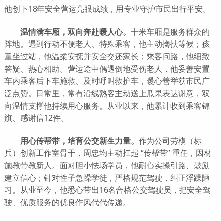
他创下18年安全营运亮眼成绩，用专业守护市民出行平安。
温情满车厢，双向奔赴暖人心。
十米车厢是服务群众的
阵地。遇到行动不便老人、特殊乘客，他主动搀扶等候；孩
童坐过站，他温柔安抚并安全交还家长；乘客问路，他细致
答疑、热心相助。营运途中偶遇倒地受伤老人，他妥善安置
车内乘客后下车施救、及时呼叫救护车，暖心善举获市民广
泛点赞。日常里，常有沿线熟客主动送上瓜果表达谢意，双
向温情支撑他持续用心服务。从业以来，他累计收到乘客锦
旗、感谢信12件。
用心传帮带，培育公交新生力量。
作为公司劳模（标
兵）创新工作室骨干，周忠均主动扛起 “传帮带” 重任，因材
施教带教新人。面对胆小怯场学员，他耐心实操引路、鼓励
建立信心；针对性子急躁学徒，严格规范驾驶，纠正浮躁陋
习。从业至今，他悉心带出16名合格公交驾驶员，把安全驾
驶、优质服务的优良作风代代传递。