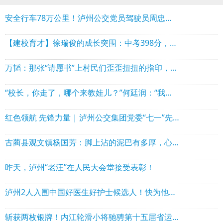
安全行车78万公里！泸州公交党员驾驶员周忠均以匠心践初心
【建校育才】徐瑞俊的成长突围：中考398分，高考逆袭562分
万韬：那张“请愿书”上村民们歪歪扭扭的指印，在我心中比任何勋章都重
“校长，你走了，哪个来教娃儿？”何廷润：“我不走了！”
红色领航 先锋力量 | 泸州公交集团党委“七一”先进典型风采展
古蔺县观文镇杨国芳：脚上沾的泥巴有多厚，心里装的百姓就有多重
昨天，泸州“老汪”在人民大会堂接受表彰！
泸州2人入围中国好医生好护士候选人！快为他们助力！
斩获两枚银牌！内江轮滑小将驰骋第十五届省运会赛场