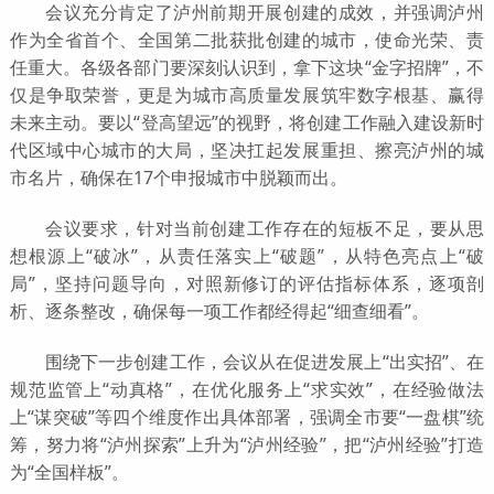
会议充分肯定了泸州前期开展创建的成效，并强调泸州
作为全省首个、全国第二批获批创建的城市，使命光荣、责
任重大。各级各部门要深刻认识到，拿下这块“金字招牌”，不
仅是争取荣誉，更是为城市高质量发展筑牢数字根基、赢得
未来主动。要以“登高望远”的视野，将创建工作融入建设新时
代区域中心城市的大局，坚决扛起发展重担、擦亮泸州的城
市名片，确保在17个申报城市中脱颖而出。
会议要求，针对当前创建工作存在的短板不足，要从思
想根源上“破冰”，从责任落实上“破题”，从特色亮点上“破
局”，坚持问题导向，对照新修订的评估指标体系，逐项剖
析、逐条整改，确保每一项工作都经得起“细查细看”。
围绕下一步创建工作，会议从在促进发展上“出实招”、在
规范监管上“动真格”，在优化服务上“求实效”，在经验做法
上“谋突破”等四个维度作出具体部署，强调全市要“一盘棋”统
筹，努力将“泸州探索”上升为“泸州经验”，把“泸州经验”打造
为“全国样板”。