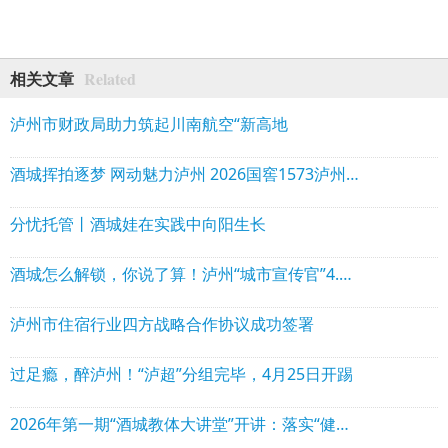
Related
相关文章
泸州市财政局助力筑起川南航空“新高地
酒城挥拍逐梦 网动魅力泸州 2026国窖1573泸州国际网球公开赛扬帆启幕
分忧托管丨酒城娃在实践中向阳生长
酒城怎么解锁，你说了算！泸州“城市宣传官”4.0招募启动
泸州市住宿行业四方战略合作协议成功签署
过足瘾，醉泸州！“泸超”分组完毕，4月25日开踢
2026年第一期“酒城教体大讲堂”开讲：落实“健康第一” 促进学生身心健康