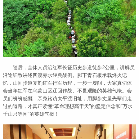
随后，全体人员沿红军长征历史步道徒步2公里，讲解员
沿途细致讲述四渡赤水经典战例。脚下青石板承载烽火记
忆，山间步道复刻红军行军历程，一步一履间，大家真切体
会当年红军在乌蒙山区迂回作战、不畏艰险的英雄气概。会
员们纷纷感慨：亲身踏访太平渡旧址，用脚步丈量先辈们走
过的道路，才真正读懂“革命理想高于天”的坚定信念和“万水
千山只等闲”的英雄气概！