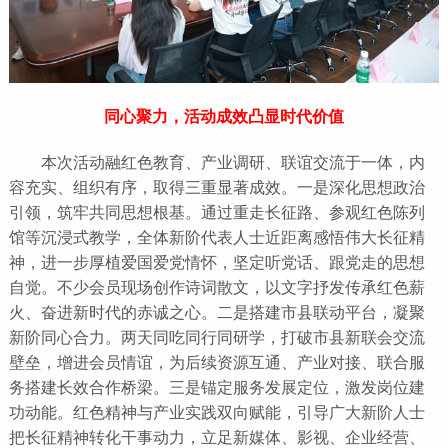
同心聚力，活动成效凸显时代价值
本次活动融红色教育、产业调研、联谊交流于一体，内
容充实、组织有序，取得三重显著成效。一是深化思想政治
引领，筑牢共同思想根基。通过重走长征路、参观红色陈列
馆等沉浸式教学，全体新阶代表人士近距离感悟伟大长征精
神，进一步厚植爱国爱党情怀，坚定听党话、跟党走的思想
自觉。不少会员现场创作诗词散文，以文字抒发传承红色薪
火、奋进新时代的赤诚之心。二是搭建市县联动平台，凝聚
新阶同心合力。两天同吃同行同研学，打破市县新联会交流
壁垒，增进会员情谊，为后续资源互通、产业对接、联合服
务搭建长效合作桥梁。三是锚定服务发展定位，激发岗位建
功动能。红色精神与产业实践双向赋能，引导广大新阶人士
把长征精神转化干事动力，立足新媒体、影视、企业经营、