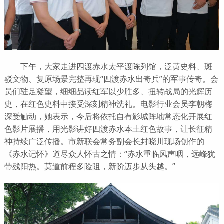
下午，大家走进四渡赤水太平渡陈列馆，泛黄史料、斑
驳文物、复原场景完整再现“四渡赤水出奇兵”的军事传奇。会
员们驻足凝望，细细品读红军以少胜多、扭转战局的光辉历
史，在红色史料中接受深刻精神洗礼。电影行业会员李朝梅
深受触动，她表示，今后将依托自有影城阵地常态化开展红
色影片展播，用光影讲好四渡赤水本土红色故事，让长征精
神持续广泛传播。市新联会常务副会长封晓川现场创作的
《赤水记怀》道尽众人怀古之情：“赤水重临风声咽，远峰犹
带残阳热。莫道前程多险阻，新阶迈步从头越。”