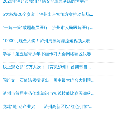
2026年泸州市物流仓储安全应急演练圆满举行
5大板块20个赛道丨泸州出台实施方案推动新场景大规模应用
“一院一策”破题基层医疗，泸州市人民医院医疗集团迈出关键一步
10000元现金大奖！泸州清溪河漂流短视频大赛来啦，速看~
恭喜！第五届青少年书画传习大会网络赛区决赛在泸县收官，这些选手获奖
线上观众超15万人次！《育见泸州》首期节目解锁泸州萌娃成长新密码！
阎维文、石倚洁领衔演出！川南最大综合大剧院落地泸州
泸州市首届中药传统知识与实践技能比赛圆满落幕
党建“链”动产业兴——泸州高新区以“红色引擎”驱动高质量发展纪实