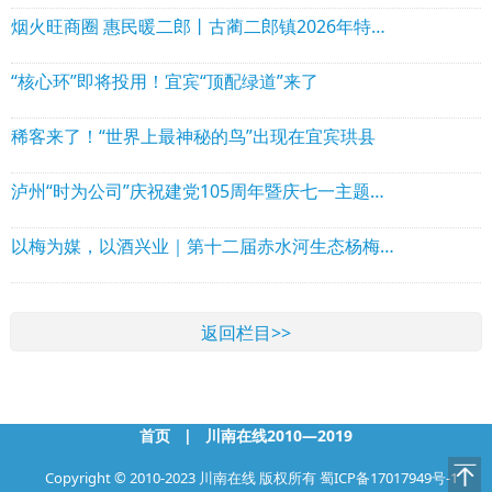
烟火旺商圈 惠民暖二郎丨古蔺二郎镇2026年特色惠民消费市集系列活动圆满落幕！
“核心环”即将投用！宜宾“顶配绿道”来了
稀客来了！“世界上最神秘的鸟”出现在宜宾珙县
泸州“时为公司”庆祝建党105周年暨庆七一主题党日活动圆满举行
以梅为媒，以酒兴业｜第十二届赤水河生态杨梅季激活茅溪乡村振兴新动能
返回栏目>>
首页
|
川南在线2010—2019
Copyright © 2010-2023 川南在线 版权所有
蜀ICP备17017949号-1