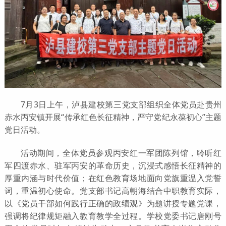
7月3日上午，泸县建校第三党支部组织全体党员赴贵州
赤水丙安镇开展“传承红色长征精神，严守党纪永葆初心”主题
党日活动。
活动期间，全体党员参观丙安红一军团陈列馆，聆听红
军四渡赤水、驻军丙安的革命历史，沉浸式感悟长征精神的
厚重内涵与时代价值；在红色教育场地面向党旗重温入党誓
词，重温初心使命。党支部书记高朝海结合中职教育实际，
以《党员干部如何践行正确的政绩观》为题讲授专题党课，
强调将纪律规矩融入教育教学全过程。学校党委书记唐刚号