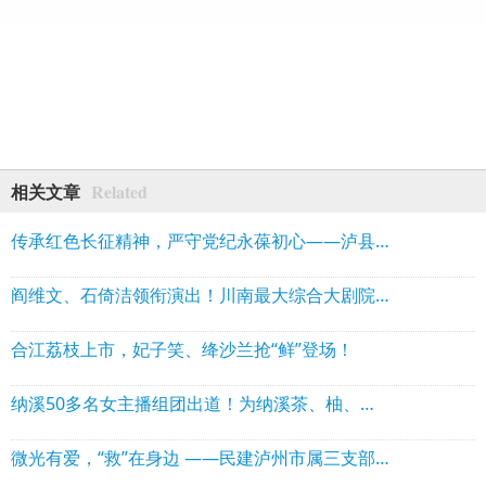
Related
相关文章
传承红色长征精神，严守党纪永葆初心——泸县建校第三党支部开展主题党日活动
阎维文、石倚洁领衔演出！川南最大综合大剧院落地泸州
合江荔枝上市，妃子笑、绛沙兰抢“鲜”登场！
纳溪50多名女主播组团出道！为纳溪茶、柚、白酒等代言
微光有爱，“救”在身边 ——民建泸州市属三支部举办“微光·救在身边”应急救援实训活动