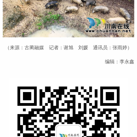
（来源：古蔺融媒 记者：谢旭 刘媛 通讯员：张雨婷）
编辑：李永鑫