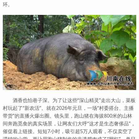
环。
酒香也怕巷子深。为了让这些“深山精灵”走出大山，菜板
村玩起了“新农活”。就在2026年元旦，一场“村委搭台、主播
带货”的直播火爆出圈。镜头里，跑山猪在海拔800米的山林
间奔跑觅食的真实场景，让网友们大呼“这才是生态奢侈品”，
催促着上链接。短短7小时，吸引超5万人观看，不仅卖空了