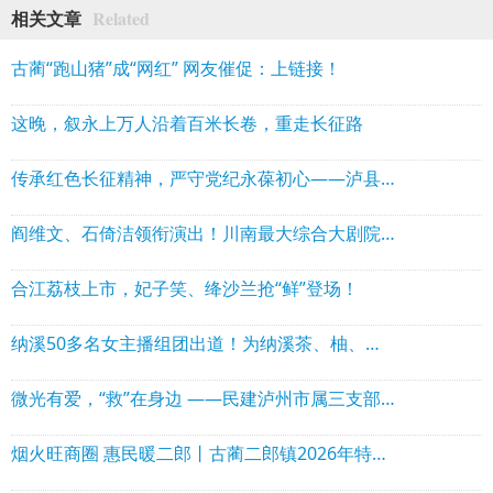
Related
相关文章
古蔺“跑山猪”成“网红” 网友催促：上链接！
这晚，叙永上万人沿着百米长卷，重走长征路
传承红色长征精神，严守党纪永葆初心——泸县建校第三党支部开展主题党日活动
阎维文、石倚洁领衔演出！川南最大综合大剧院落地泸州
合江荔枝上市，妃子笑、绛沙兰抢“鲜”登场！
纳溪50多名女主播组团出道！为纳溪茶、柚、白酒等代言
微光有爱，“救”在身边 ——民建泸州市属三支部举办“微光·救在身边”应急救援实训活动
烟火旺商圈 惠民暖二郎丨古蔺二郎镇2026年特色惠民消费市集系列活动圆满落幕！