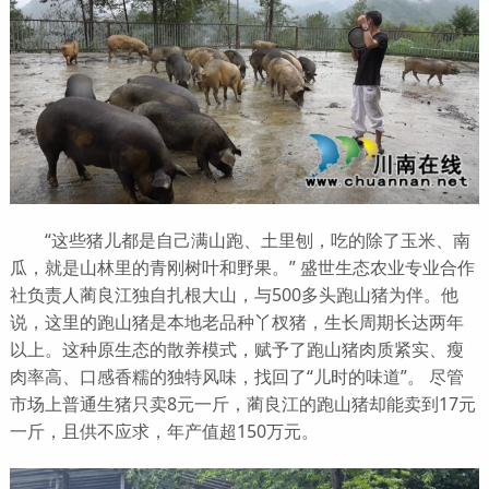
“这些猪儿都是自己满山跑、土里刨，吃的除了玉米、南
瓜，就是山林里的青刚树叶和野果。” 盛世生态农业专业合作
社负责人蔺良江独自扎根大山，与500多头跑山猪为伴。他
说，这里的跑山猪是本地老品种丫杈猪，生长周期长达两年
以上。这种原生态的散养模式，赋予了跑山猪肉质紧实、瘦
肉率高、口感香糯的独特风味，找回了“儿时的味道”。 尽管
市场上普通生猪只卖8元一斤，蔺良江的跑山猪却能卖到17元
一斤，且供不应求，年产值超150万元。