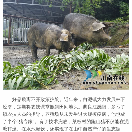
好品质离不开政策护航。近年来，白泥镇大力发展林下
经济，定期将农技课堂搬到田间地头。蔺良江感慨，多亏了
镇农技人员的指导，养猪场从未发生过大规模疫病，他也成
了半个“猪专家”。有了技术兜底，菜板村的跑山猪不仅能在泥
塘打滚、在水池畅饮，还实现了在山中自然产仔的生态循