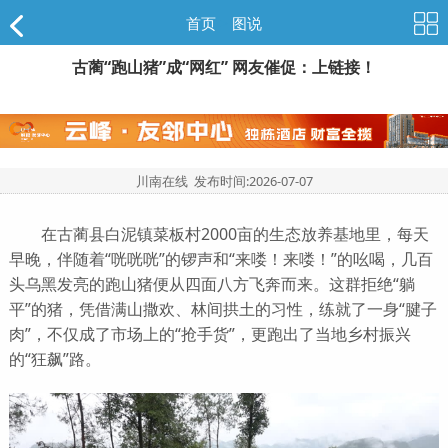
首页
>
图说
古蔺“跑山猪”成“网红” 网友催促：上链接！
川南在线 发布时间:
2026-07-07
在古蔺县白泥镇菜板村2000亩的生态放养基地里，每天
早晚，伴随着“咣咣咣”的锣声和“来喽！来喽！”的吆喝，几百
头乌黑发亮的跑山猪便从四面八方飞奔而来。这群拒绝“躺
平”的猪，凭借满山撒欢、林间拱土的习性，练就了一身“腱子
肉”，不仅成了市场上的“抢手货”，更跑出了当地乡村振兴
的“狂飙”路。