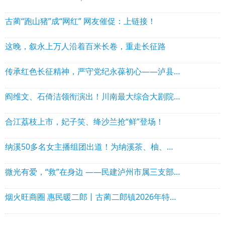
古蔺“跑山猪”成“网红” 网友催促：上链接！
这晚，叙永上万人沿着百米长卷，重走长征路
传承红色长征精神，严守党纪永葆初心——泸县建校第三党支部开展主题党日活动
阎维文、石倚洁领衔演出！川南最大综合大剧院落地泸州
合江荔枝上市，妃子笑、绛沙兰抢“鲜”登场！
纳溪50多名女主播组团出道！为纳溪茶、柚、白酒等代言
微光有爱，“救”在身边 ——民建泸州市属三支部举办“微光·救在身边”应急救援实训活动
烟火旺商圈 惠民暖二郎丨古蔺二郎镇2026年特色惠民消费市集系列活动圆满落幕！