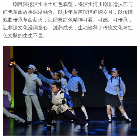
剧目深挖泸州本土红色底蕴，将泸州河川剧非遗技艺与
红色革命故事深度融合。以少年童声演绎峥嵘岁月，以传统
戏曲传承革命薪火，让经典红色精神可看、可感、可传承，
让非遗文化浸润童心、滋养成长，生动诠释了传统文化与红
色文脉的生生不息。