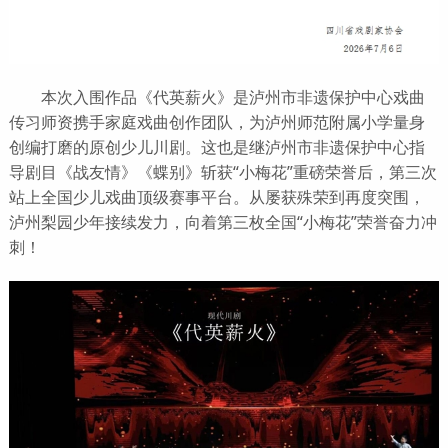
本次入围作品《代英薪火》是泸州市非遗保护中心戏曲
传习师资携手家庭戏曲创作团队，为泸州师范附属小学量身
创编打磨的原创少儿川剧。这也是继泸州市非遗保护中心指
导剧目《战友情》《蝶别》斩获“小梅花”重磅荣誉后，第三次
站上全国少儿戏曲顶级赛事平台。从屡获殊荣到再度突围，
泸州梨园少年接续发力，向着第三枚全国“小梅花”荣誉奋力冲
刺！