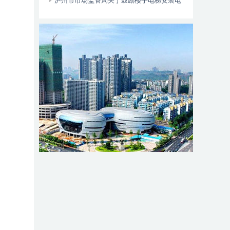
位于——
泸州市市场监管局关于鼓励楼宇电梯安装电
动自行车智能阻止系统的倡议书