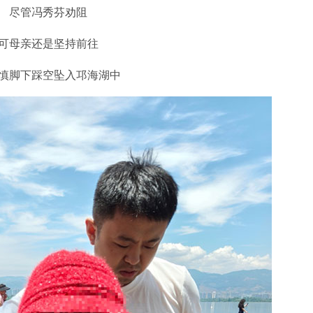
尽管冯秀芬劝阻
可母亲还是坚持前往
慎脚下踩空坠入邛海湖中