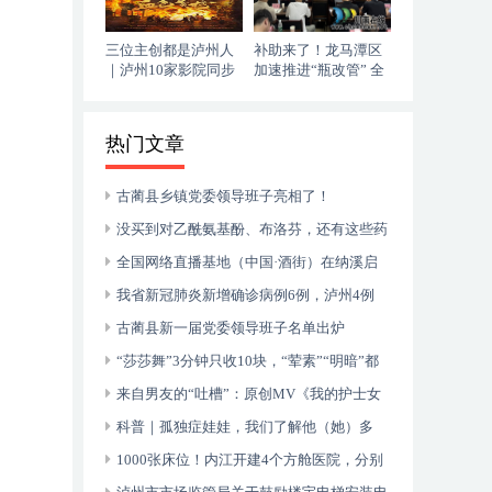
三位主创都是泸州人
补助来了！龙马潭区
｜泸州10家影院同步
加速推进“瓶改管” 全
上映，《血色黄梅》
力提升“安全底气”
今日登陆全国院线
热门文章
古蔺县乡镇党委领导班子亮相了！
没买到对乙酰氨基酚、布洛芬，还有这些药
可以临时替代
全国网络直播基地（中国·酒街）在纳溪启
动运行
我省新冠肺炎新增确诊病例6例，泸州4例
古蔺县新一届党委领导班子名单出炉
“莎莎舞”3分钟只收10块，“荤素”“明暗”都
有，还可以······
来自男友的“吐槽”：原创MV《我的护士女
友》今日上线！
科普｜孤独症娃娃，我们了解他（她）多
少？
1000张床位！内江开建4个方舱医院，分别