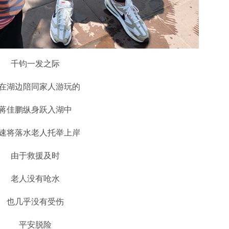
千钧一发之际
在湖边陪同家人游玩的
蒋佳鹏纵身跃入湖中
速将落水老人托举上岸
由于救援及时
老人没有呛水
也几乎没有受伤
平安脱险