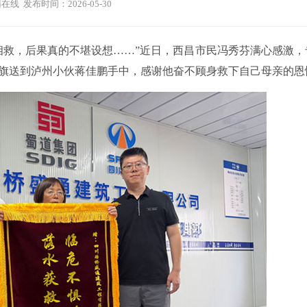
在线 发布时间：2026-05-30
相救，后果真的不堪设想……”近日，西昌市民冯秀芬满心感激，
旗送到泸州小伙蒋佳鹏手中，感谢他奋不顾身救下自己母亲的恩