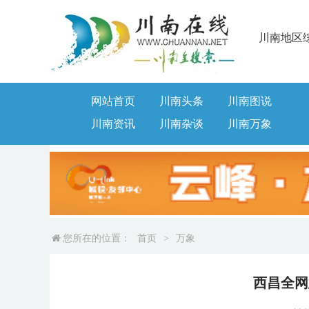
川南地区
网站首页
川南头条
川南图说
川南资讯
川南杂谈
川南万象
您所在的位置：
首页
>
万象
西昌全网