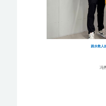
跳水救人
冯