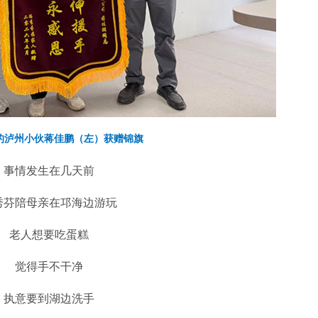
的泸州小伙蒋佳鹏（左）获赠锦旗
事情发生在几天前
秀芬陪母亲在邛海边游玩
老人想要吃蛋糕
觉得手不干净
执意要到湖边洗手