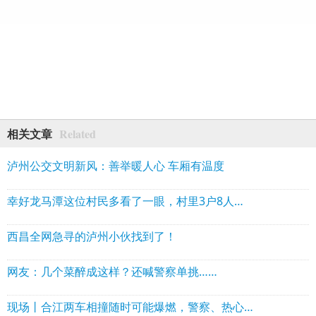
Related
相关文章
泸州公交文明新风：善举暖人心 车厢有温度
幸好龙马潭这位村民多看了一眼，村里3户8人躲过山体滑坡……
西昌全网急寻的泸州小伙找到了！
网友：几个菜醉成这样？还喊警察单挑……
现场丨合江两车相撞随时可能爆燃，警察、热心市民合力营救被困司机