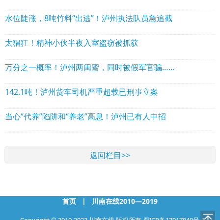
水位陡涨，8吨竹料“出逃”！泸州执法队员急追截
太猖狂！精神小伙半夜入室盗窃被抓获
万分之一概率！泸州两闺蜜，同时被假军官骗……
142.1吨！泸州货车司机严重超载已刑事立案
当心“代养”陷阱和“养老”高息！泸州已有人中招
返回栏目>>
首页
|
川南在线2010—2019