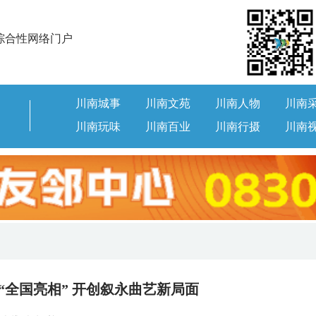
综合性网络门户
川南城事
川南文苑
川南人物
川南
川南玩味
川南百业
川南行摄
川南
“全国亮相” 开创叙永曲艺新局面