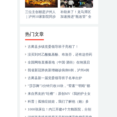
三位主创都是泸州人
补助来了！龙马潭区
｜泸州10家影院同步
加速推进“瓶改管” 全
上映，《血色黄梅》
力提升“安全底气”
今日登陆全国院线
热门文章
古蔺县乡镇党委领导班子亮相了！
没买到对乙酰氨基酚、布洛芬，还有这些药
可以临时替代
全国网络直播基地（中国·酒街）在纳溪启
动运行
我省新冠肺炎新增确诊病例6例，泸州4例
古蔺县新一届党委领导班子名单出炉
“莎莎舞”3分钟只收10块，“荤素”“明暗”都
有，还可以······
来自男友的“吐槽”：原创MV《我的护士女
友》今日上线！
科普｜孤独症娃娃，我们了解他（她）多
少？
1000张床位！内江开建4个方舱医院，分别