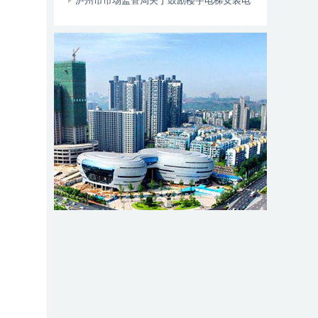
位于——
泸州市市场监管局关于鼓励楼宇电梯安装电
动自行车智能阻止系统的倡议书