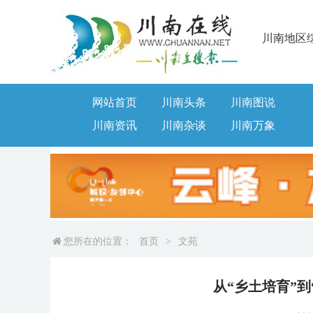
川南地区
网站首页
川南头条
川南图说
川南资讯
川南杂谈
川南万象
您所在的位置：
首页
>
文苑
从“乡土培育”到