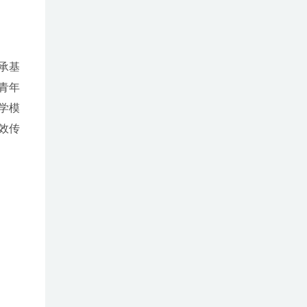
承基
青年
学模
效传