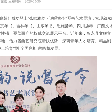
在线 发布时间：2026-05-30
瞻韩》成功登上“弦歌雅韵・说唱古今”琴书艺术展演，实现叙永
京琴书、吉林琴书、山东琴书、恩施扬琴、四川扬琴、广西文场
业性强、覆盖面广的权威交流展示平台。近年来，叙永县文联立
阵地，借力省曲艺研究院帮扶优势，深耕青年人才培育、精品剧
土培育”到“全国亮相”的跨越发展。