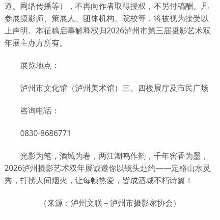
道、网络传播等），不再向作者取得授权，不另付稿酬。凡
参展摄影师、策展人、团体机构、院校等，将被视为接受以
上声明。本征稿启事解释权归2026泸州市第三届摄影艺术双
年展主办方所有。
展览地点：
泸州市文化馆（泸州美术馆）三、四楼展厅及市民广场
咨询电话：
0830-8686771
光影为笔，酒城为卷，两江潮鸣作韵，千年窖香为墨，
2026泸州摄影艺术双年展诚邀你以镜头赴约——定格山水灵
秀，打捞人间烟火，让每帧热爱，皆成酒城不朽诗篇！
（来源：泸州文联－泸州市摄影家协会）