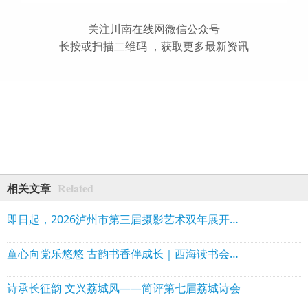
关注川南在线网微信公众号
长按或扫描二维码 ，获取更多最新资讯
Related
相关文章
即日起，2026泸州市第三届摄影艺术双年展开始征稿！
童心向党乐悠悠 古韵书香伴成长｜西海读书会走进将军湖村开展关爱留守儿童、欢度六一活动
诗承长征韵 文兴荔城风——简评第七届荔城诗会