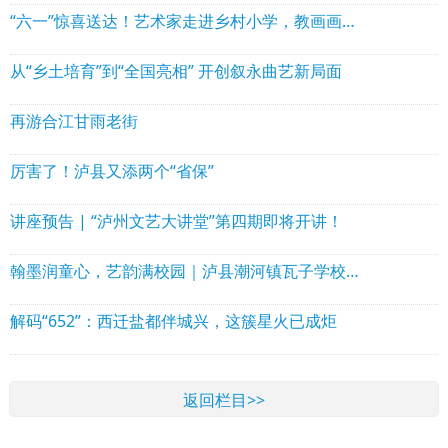
“六一”惊喜送达！艺术家走进乡村小学，教画画还送大礼包
从“乡土培育”到“全国亮相” 开创叙永曲艺新局面
再游合江甘雨老街
厉害了！泸县又添两个“省保”
讲座预告 | “泸州文艺大讲堂”第四期即将开讲！
翰墨润童心，艺韵满校园｜泸县潮河镇瓦子学校举行文艺汇演暨现场书画大赛
解码“652”：西迁盐都伴城兴，这簇星火已成炬
返回栏目>>