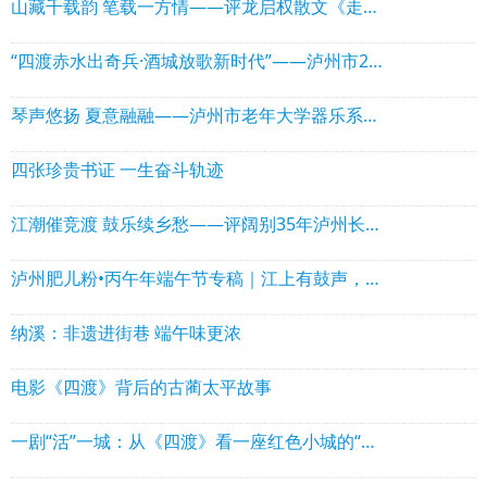
山藏千载韵 笔载一方情——评龙启权散文《走进美丽自怀》
“四渡赤水出奇兵·酒城放歌新时代”——泸州市2026年“歌声中的酒城”合唱比赛圆满举办
琴声悠扬 夏意融融——泸州市老年大学器乐系展演精彩纷呈
四张珍贵书证 一生奋斗轨迹
江潮催竞渡 鼓乐续乡愁——评阔别35年泸州长江龙舟赛重启
泸州肥儿粉•丙午年端午节专稿｜江上有鼓声，碗里有山河
纳溪：非遗进街巷 端午味更浓
电影《四渡》背后的古蔺太平故事
一剧“活”一城：从《四渡》看一座红色小城的“得意”之路