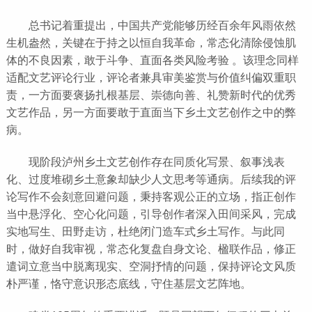
总书记着重提出，中国共产党能够历经百余年风雨依然
生机盎然，关键在于持之以恒自我革命，常态化清除侵蚀肌
体的不良因素，敢于斗争、直面各类风险考验 。该理念同样
适配文艺评论行业，评论者兼具审美鉴赏与价值纠偏双重职
责，一方面要褒扬扎根基层、崇德向善、礼赞新时代的优秀
文艺作品，另一方面要敢于直面当下乡土文艺创作之中的弊
病。
现阶段泸州乡土文艺创作存在同质化写景、叙事浅表
化、过度堆砌乡土意象却缺少人文思考等通病。后续我的评
论写作不会刻意回避问题，秉持客观公正的立场，指正创作
当中悬浮化、空心化问题，引导创作者深入田间采风，完成
实地写生、田野走访，杜绝闭门造车式乡土写作。与此同
时，做好自我审视，常态化复盘自身文论、楹联作品，修正
遣词立意当中脱离现实、空洞抒情的问题，保持评论文风质
朴严谨，恪守意识形态底线，守住基层文艺阵地。