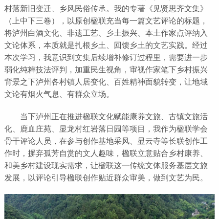
村落新旧变迁、乡风民俗传承。我的专著《见贤思齐文集》
（上中下三卷），以原创楹联充当每一篇文艺评论的标题，
将泸州白酒文化、非遗工艺、乡土振兴、本土作家点评纳入
文论体系，本质就是扎根乡土、回馈乡土的文艺实践。经过
本次学习，我意识到文集后续增补修订过程里，需要进一步
弱化纯粹技法评判，加重民生视角，审视作家笔下乡村振兴
背景之下泸州各村镇人居变化、百姓精神面貌转变，让地域
文论有烟火气息、有群众立场。
当下泸州正在推进楹联文化赋能康养文旅、古镇文旅活
化、鹿血庄苑、显龙村红岩落日园等项目，我作为楹联学会
骨干评论人员，在参与创作基地采风、显云寺等长联创作工
作时，摒弃孤芳自赏的文人趣味，楹联立意贴合乡村康养、
和美乡村建设现实需求，让楹联这一传统文体服务基层文旅
发展，以评论引导楹联创作贴近群众审美，做到文艺为民。