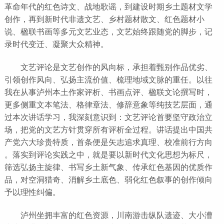
革命年代的红色诗文、战地歌谣，到建设时期乡土题材文学
创作，再到新时代非遗文艺、乡村题材散文、红色题材小
说、楹联书画等多元文艺业态，文艺始终跟随党的脚步，记
录时代变迁、凝聚大众精神。
文艺评论是文艺创作的风向标，承担着甄别作品优劣、
引领创作风向、弘扬主流价值、梳理地域文脉的重任。以往
我在从事泸州本土作家评析、书画点评、楹联文论撰写时，
更多侧重文本笔法、格律章法、修辞意象等纯技艺层面，通
过本次讲话学习，我深刻意识到：文艺评论首要坚守政治立
场，把党的文艺方针贯穿所有评析全过程。讲话提出中国共
产党六大珍贵特质，首条便是矢志追求真理、校准前行方向
。落实到评论实践之中，就是要以新时代文化思想为标尺，
筛选弘扬主旋律、书写乡土新气象、传承红色基因的优质作
品，对空洞猎奇、消解乡土底色、弱化红色叙事的创作倾向
予以理性纠偏。
泸州坐拥丰富的红色资源，川南游击纵队遗迹、大小漕