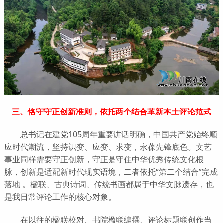
三、恪守守正创新准则，依托两个结合革新本土评论范式
总书记在建党105周年重要讲话明确，中国共产党始终顺
应时代潮流，坚持识变、应变、求变，永葆先锋底色。文艺
事业同样需要守正创新，守正是守住中华优秀传统文化根
脉，创新是适配新时代现实语境，二者依托“第二个结合”完成
落地 。楹联、古典诗词、传统书画都属于中华文脉遗存，也
是我日常评论工作的核心对象。
在以往的楹联校对、书院楹联编撰、评论标题联创作当