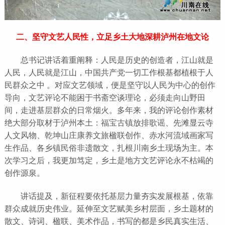
二、坚守文艺人民性，立足乡土大地深耕泸州在地文论
总书记讲话着重阐释：人民是历史的创造者，江山就是
人民，人民就是江山，中国共产党一切工作根基都植根于人
民群众之中 。对应文艺领域，便是坚守以人民为中心的创作
导向，文艺评论不能困于书斋空谈理论，必须走向山野田
间，走进基层群众的日常烟火。多年来，我的评论创作素材
绝大部分取材于泸州本土：福宝古镇放排歌谣、先滩显云寺
人文风物、乾坤山庄康养文旅楹联创作、赤水河流域画家写
生作品、各乡镇民俗非遗散文，扎根川南乡土现场为主。本
次学习之后，我更加笃定，乡土是地方文艺评论永不枯竭的
创作源泉。
讲话提及，新征程要依托基层力量夯实发展根基，依靠
群众成就历史伟业。延伸至文艺赋美乡村层面，乡土题材的
散文、诗词、楹联、美术作品，书写的都是乡民真实生活、