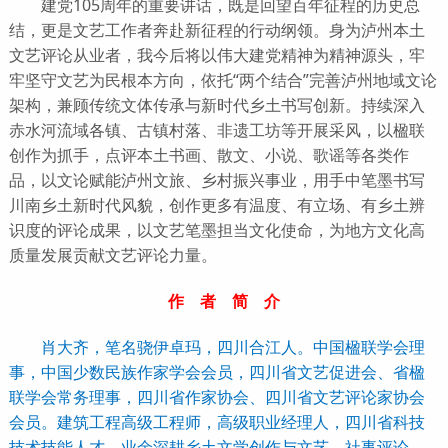
建党105周年的重要讲话，既是回望百年征程的历史总
结，更是文艺工作者奔赴新征程的行动纲领。身为泸州本土
文艺评论从业者，我今后将以伟大建党精神为精神源头，牢
牢坚守文艺为民根本方向，依托“两个结合”完善泸州地域文论
架构，兼顾传统文体传承与新时代乡土书写创新。持续深入
赤水河流域各镇、古镇村落、非遗工坊等开展采风，以楹联
创作为抓手，点评本土书画、散文、小说、歌谣等各类作
品，以文论赋能泸州文旅、乡村振兴事业，用手中笔墨书写
川南乡土新时代风貌，创作更多有温度、有立场、有乡土辨
识度的评论成果，以文艺笔墨担当文化使命，为地方文化高
质量发展贡献文艺评论力量。
作 者 简 介
肖大齐，笔名骁伊卓玛，四川合江人。中国楹联学会理
事，中国少数民族作家学会会员，四川省文艺促进会、省楹
联学会常务理事，四川省作家协会、四川省文艺评论家协会
会员。建筑工程高级工程师，高级职业经理人，四川省科技
技术技能人才。业余深耕乡土文学创作与文艺、社事评论，