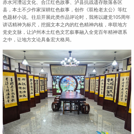
赤水河漕运文化、合江红色故事、泸县抗战遗存散落各区
县，本土不少作家深耕红色叙事，创作《双枪老太公》等红
色题材小说。往后开展此类作品评论时，我将以建党105周年
讲话精神为标尺，挖掘文本之内的红色精神内核，串联地方
党史文脉，让泸州本土红色文艺叙事融入全党百年精神谱系
之中，让地方文论具备宏大格局。