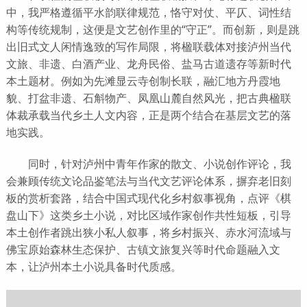
中，我严格遵循平水韵联律规范，恪守对仗、平仄、词性结
构等传统规制，这便是文艺创作里的“守正”。而创新，则是跳
出旧式文人闲情逸致的写作局限，将楹联载体对接泸州当代
文旅、非遗、白酒产业、龙舟民俗、盐马古道遗存等新时代
本土题材。例如为先滩显云寺创制长联，融汇地方丹霞地
貌、打盆非遗、石斛物产、凤凰山麓自然风光，把古典楹联
体裁承载当代乡土人文内容，正是两个结合在基层文艺的落
地实践。
同时，针对泸州中青年作家的散文、小说创作评论，我
会兼顾传统文论品鉴笔法与当代文艺评论体系，摒弃老旧刻
板的赏析套路，结合中国式现代化乡村叙事视角，点评《棋
盘山下》这类乡土小说，对比区域作家创作共性短板，引导
本土创作者跳出狭小私人叙事，将乡村振兴、赤水河流域与
佛宝原始森林生态保护、古镇文旅复兴等时代命题融入文
本，让泸州本土小说具备时代质感。