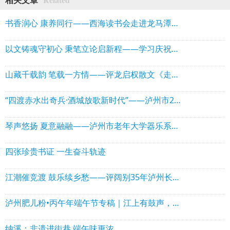
书香润心 康养同行——西海读书会走进龙马潭区中医院开展读书疗愈活动
以文铸魂守初心 秉笔立论启新程——学习庆祝中国共产党成立105周年大会重要讲话感悟
山藏千载韵 笔载一方情——评龙启权散文《走进美丽自怀》
“四渡赤水出奇兵·酒城放歌新时代”——泸州市2026年“歌声中的酒城”合唱比赛圆满举办
琴声悠扬 夏意融融——泸州市老年大学器乐系展演精彩纷呈
四张珍贵书证 一生奋斗轨迹
江潮催竞渡 鼓乐续乡愁——评阔别35年泸州长江龙舟赛重启
泸州肥儿粉•丙午年端午节专稿｜江上有鼓声，碗里有山河
纳溪：非遗进街巷 端午味更浓