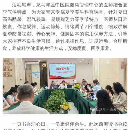
活动尾声，龙马潭区中医院健康管理中心的医师结合夏
季气候特点，为大家带来专属夏季养生科普课堂。针对夏日
高温酷暑、湿气较重、易烦躁乏力等季节特点，医师从日常
饮食、作息规律、运动锻炼、情绪调节四个维度，细致讲解
夏季防暑祛湿、养心安神、健脾固本的实用保养方法，引导
大家摒弃不良生活习惯，通过规律作息、适度运动、合理膳
食，养成科学健康的生活方式，安稳度夏、四季康养。
一页书香润心田，一份康健伴余生。此次西海读书会读