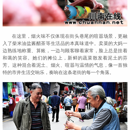
在这里，烟火味不仅体现在街头巷尾的喧嚣场景，更融
入了柴米油盐酱醋茶等生活品的本真味道中。卖菜的大妈一
边熟练地称重、算账，一边与顾客聊着家常，脸上总是挂着
和蔼的笑容。她们的摊位上，新鲜的蔬菜散发着泥土的芬
芳。这种混合着泥土、烟火、喧嚣与温情的气息，像一首独
特的市井生活交响乐，奏响在这条老街的每一个角落。