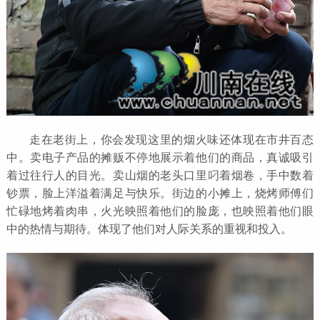
走在老街上，你会发现这里的烟火味还体现在市井百态
中。卖电子产品的摊贩不停地展示着他们的商品，真诚吸引
着过往行人的目光。卖山烟的老头口里叼着烟卷，手中数着
钞票，脸上洋溢着满足与快乐。街边的小摊上，烧烤师傅们
忙碌地烤着肉串，火光映照着他们的脸庞，也映照着他们眼
中的热情与期待。体现了他们对人际关系的重视和投入。