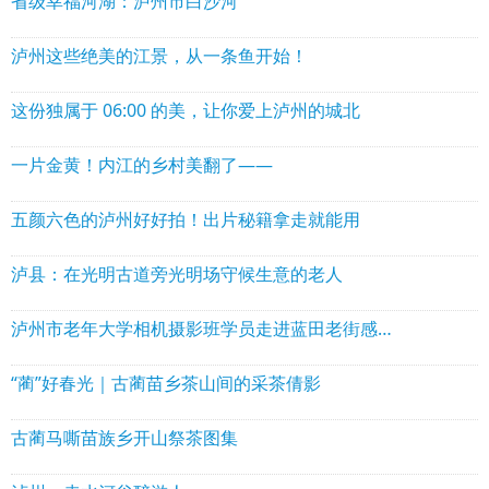
省级幸福河湖：泸州市白沙河
泸州这些绝美的江景，从一条鱼开始！
这份独属于 06:00 的美，让你爱上泸州的城北
一片金黄！内江的乡村美翻了——
五颜六色的泸州好好拍！出片秘籍拿走就能用
泸县：在光明古道旁光明场守候生意的老人
泸州市老年大学相机摄影班学员走进蓝田老街感受浓郁“烟火味”
“蔺”好春光｜古蔺苗乡茶山间的采茶倩影
古蔺马嘶苗族乡开山祭茶图集