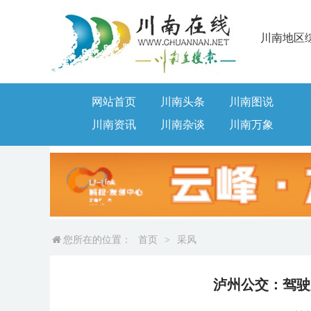
川南地区
网站首页
川南头条
川南图说
川南资讯
川南杂谈
川南万象
您所在的位置：
首页
>
采风
泸州公交：驾驶