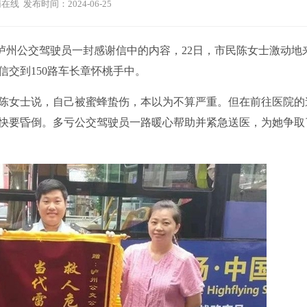
在线 发布时间：2024-06-25
泸州公交驾驶员一封感谢信中的内容，22日，市民陈女士激动地
交到150路车长章怀桃手中。
女士说，自己被蜜蜂蛰伤，本以为不算严重。但在前往医院的
快要昏倒。多亏公交驾驶员一路暖心帮助并紧急送医，为她争取