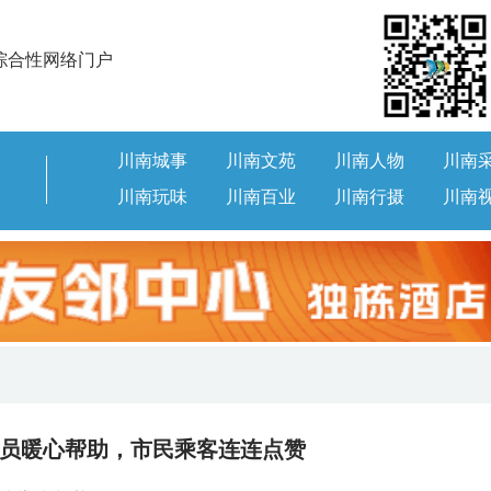
综合性网络门户
川南城事
川南文苑
川南人物
川南
川南玩味
川南百业
川南行摄
川南
员暖心帮助，市民乘客连连点赞