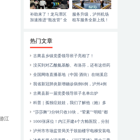
补助来了！龙马潭区
服务升级，泸州机场
加速推进“瓶改管” 全
租车服务全新上线！
力提升“安全底气”
落地即走，自在启程
热门文章
古蔺县乡镇党委领导班子亮相了！
没买到对乙酰氨基酚、布洛芬，还有这些药
可以临时替代
全国网络直播基地（中国·酒街）在纳溪启
动运行
我省新冠肺炎新增确诊病例6例，泸州4例
古蔺县新一届党委领导班子名单出炉
科普｜孤独症娃娃，我们了解他（她）多
少？
“莎莎舞”3分钟只收10块，“荤素”“明暗”都
游江
有，还可以······
1000张床位！内江开建4个方舱医院，分别
位于——
泸州市市场监管局关于鼓励楼宇电梯安装电