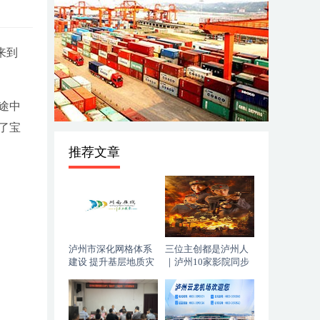
来到
途中
了宝
推荐文章
泸州市深化网格体系
三位主创都是泸州人
建设 提升基层地质灾
｜泸州10家影院同步
害防治能力
上映，《血色黄梅》
今日登陆全国院线