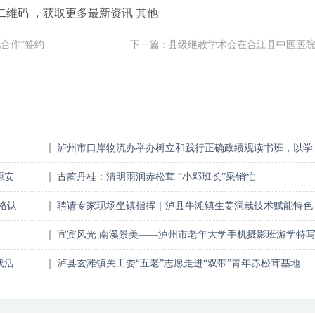
二维码 ，获取更多最新资讯 其他
地合作”签约
下一篇 : 县级继教学术会在合江县中医医
泸州市口岸物流办举办树立和践行正确政绩观读书班，以学
促干赋能高质量发展
源安
古蔺丹桂：清明雨润赤松茸 “小邓班长”采销忙
格认
聘请专家现场坐镇指挥｜泸县牛滩镇生姜洞栽技术赋能特色
产业振兴
宜宾风光 南溪景美——泸州市老年大学手机摄影班游学特
践活
泸县玄滩镇关工委“五老”志愿走进“双带”青年赤松茸基地