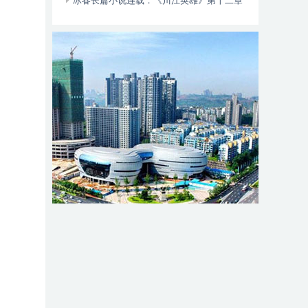
动自行车智能阻止系统的倡议书
冰春长篇小说连载：《川江英雄》第十二章
（大结局）