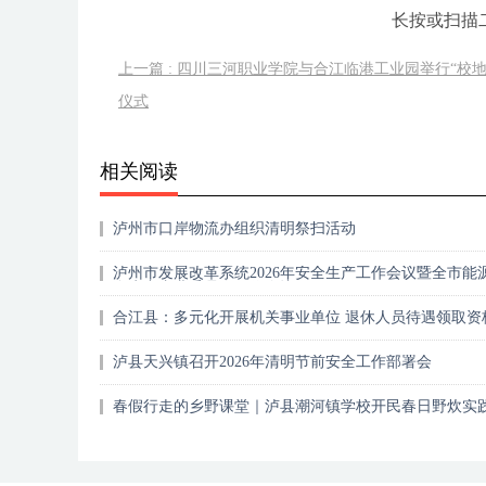
长按或扫描
上一篇 : 四川三河职业学院与合江临港工业园举行“校
仪式
相关阅读
泸州市口岸物流办组织清明祭扫活动
泸州市发展改革系统2026年安全生产工作会议暨全市能
全生产专业委员会工作会议召开
合江县：多元化开展机关事业单位 退休人员待遇领取资
证
泸县天兴镇召开2026年清明节前安全工作部署会
春假行走的乡野课堂｜泸县潮河镇学校开民春日野炊实
动