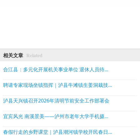
Related
相关文章
合江县：多元化开展机关事业单位 退休人员待遇领取资格认证
聘请专家现场坐镇指挥｜泸县牛滩镇生姜洞栽技术赋能特色产业振兴
泸县天兴镇召开2026年清明节前安全工作部署会
宜宾风光 南溪景美——泸州市老年大学手机摄影班游学特写
春假行走的乡野课堂｜泸县潮河镇学校开民春日野炊实践活动