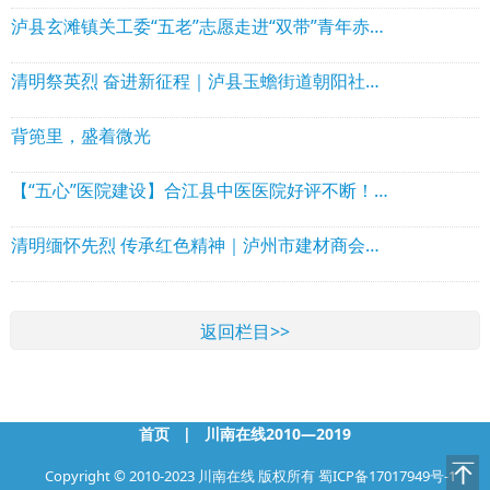
泸县玄滩镇关工委“五老”志愿走进“双带”青年赤松茸基地
清明祭英烈 奋进新征程｜泸县玉蟾街道朝阳社区开展“追寻・2026・清明祭英烈”主题活动
背篼里，盛着微光
【“五心”医院建设】合江县中医医院好评不断！每份信赖皆有温度
清明缅怀先烈 传承红色精神｜泸州市建材商会支部开展烈士陵园主题党日扫墓活动
返回栏目>>
首页
|
川南在线2010—2019
Copyright © 2010-2023 川南在线 版权所有
蜀ICP备17017949号-1