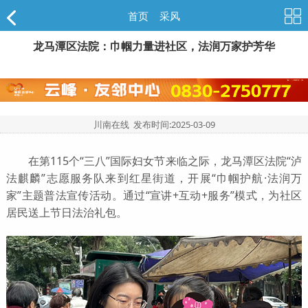
首页
>
采风
龙马潭区法院：巾帼力量进社区，法润万家护芳华
川南在线 发布时间:
2025-03-09
在第115个“三八”国际妇女节来临之际，龙马潭区法院“泸
法麒麟”志愿服务队来到红星街道，开展“巾帼护航·法润万
家”主题普法宣传活动。通过“宣讲+互动+服务”模式，为社区
居民送上节日法治礼包。