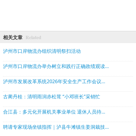
Related
相关文章
泸州市口岸物流办组织清明祭扫活动
泸州市口岸物流办举办树立和践行正确政绩观读书班，以学促干赋能高质量发展
泸州市发展改革系统2026年安全生产工作会议暨全市能源安全生产专业委员会工作会议召开
古蔺丹桂：清明雨润赤松茸 “小邓班长”采销忙
合江县：多元化开展机关事业单位 退休人员待遇领取资格认证
聘请专家现场坐镇指挥｜泸县牛滩镇生姜洞栽技术赋能特色产业振兴