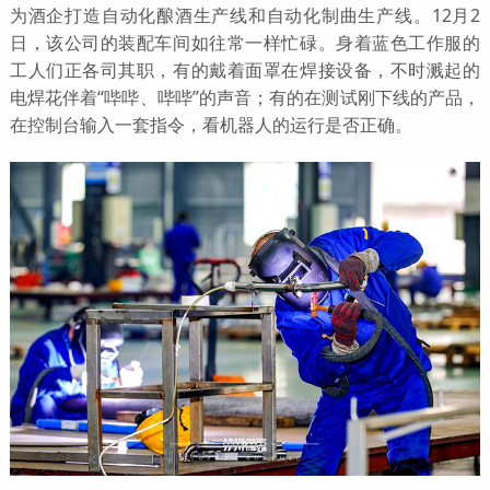
为酒企打造自动化酿酒生产线和自动化制曲生产线。12月2
日，该公司的装配车间如往常一样忙碌。身着蓝色工作服的
工人们正各司其职，有的戴着面罩在焊接设备，不时溅起的
电焊花伴着“哔哔、哔哔”的声音；有的在测试刚下线的产品，
在控制台输入一套指令，看机器人的运行是否正确。