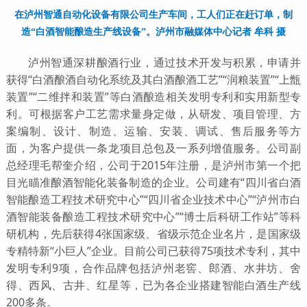
在泸州智通自动化设备有限公司生产车间，工人们正在赶订单，制
造“白酒智能酿造生产线设备”。泸州市融媒体中心记者 牟科 摄
泸州智通深耕酿酒行业，通过技术开发与积累，申请并
获得“白酒酿酒自动化系统及其白酒酿酒工艺”“润粮装置”“上甑
装置”“二维拌和装置”等白酒酿造相关发明专利和实用新型专
利。可根据客户工艺需求量身定做，从研发、项目管理、方
案编制、设计、制造、运输、安装、调试、售后服务等方
面，为客户提供一条龙项目总包及一系列增值服务。公司副
总经理毛帮奎介绍，公司于2015年注册，是泸州市第一个把
目光瞄准酿酒智能化装备制造的企业。公司建有“四川省白酒
智能酿造工程技术研究中心”“四川省企业技术中心”“泸州市白
酒智能装备酿造工程技术研究中心”“博士后科研工作站”等科
研机构，先后获得4张国家级、省级示范企业名片，是国家级
专精特新“小巨人”企业。目前公司已获得75项技术专利，其中
发明专利9项，合作品牌包括泸州老窖、郎酒、水井坊、舍
得、西风、古井、红星等，已为各企业搭建智能白酒生产线
200多条。