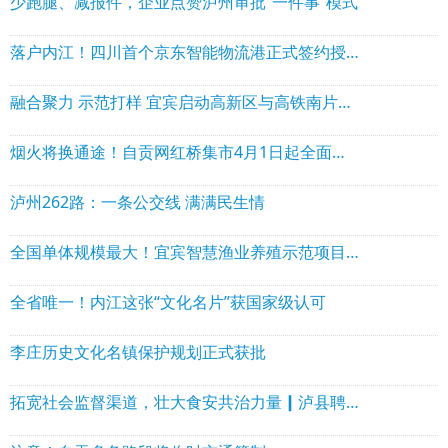
少跑腿、减报件，企业点赞泸州审批“一件事”模式
落户内江！四川首个京东智能物流港正式签约授牌
融合聚力 示范打样 宜宾启动高新区与高铁南片区融合发展
烟火将换通途！自贡网红桥集市4月1日起全面撤除
泸州262路：一条公交线 满满民生情
全国单体规模最大！宜宾智慧渔业养殖示范项目开工
全省唯一！内江这张“文化名片”获国家级认可
李庄历史文化名镇保护规划正式获批
拓宽社会监督渠道，壮大食安共治力量┃泸县聘任8名社会人士担任网络餐饮食品安全观察员