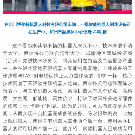
在四川博尔特机器人科技有限公司车间，一批智能机器人制造设备正
在生产中。泸州市融媒体中心记者 牟科 摄
这个看起来其貌不扬的机器人来头不小，技术来源于清
华大学。博尔特公司联合清华大学、成渝地区双城经济圈
（泸州）先进技术研究院，将其应用在白酒及白酒配套产业
中，并在泸州落地索驱机器人智能制造基地。上述装备的工
作原理与FAST射电望远镜上大范围移动的“眼球”一样，核心
技术同属于索驱动并联机器人范畴。博尔特公司总经理陈永
报表示，与关节机器人相比，索驱机器人有几个优点：高精
度、大空间、低能耗、高性价比；打破了对国外关键零部件
的依赖，无“卡脖子”问题。因为是并联，可以布置在更大空
间，从而实现一台机器完成多线任务。陈永报举例说，比如
上甑机器人，使用关节机器人需要两个甑一台，使用索驱机
器人的话可以四个甑一台。他介绍，索驱机器人已成功应用