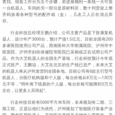
查找。组装工作分为五个步骤，若进展顺利一条线一天可装
一台机器人。车间的另一部分是原材料区，数十列货架上整
齐码放着各种型号的配件箱（盒），几名工人正在清点库
存。
行走科技总经理王鹏介绍，公司主要产品是下肢康复机
器人，设计年产3000台，预计产值1.5亿元。目前全国有200
多家医院使用公司产品，西南医科大学附属医院、泸州市中
医医院、泸州市妇幼保健院等医院已采购或正在试用公司产
品。作为大艾机器人的全国生产基地，行走科技预计今年底
正式投产。王鹏说，大艾在北京的生产线已息产，未来大艾
的机器人将从泸州发货到全国各地。目前公司有6款主打型号
机器人，分医疗机构版和个人版，每台价格从8万元—130万
元不等，“明年将下线新的个人版，每台价格可能降到5万元
左右，让更多人买得起”。
行走科技目前有5000平方米车间，未来规划有二期、三
期工程。正是以他们为依托，泸州规划了智能医疗装备产业
园，聚焦医用机器人、高端医疗器械及关键核心零部件，高