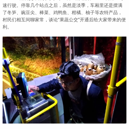
速行驶。停靠几个站点之后，虽然是淡季，车厢里还是摆满
了冬笋、豌豆尖、棒菜、鸡鸭鱼、柑橘、柚子等农特产品，
村民们相互间聊家常，谈论“果蔬公交”开通后给大家带来的便
利。