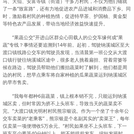
马、天仙、安富等镇（街道）十多万村民，不仅为他们铺就
了一条“致富路”，还有力地促进农产品进城和消费品下乡。同
时，激励着村民的种植热情，促进特早茶、护国柚、黄金梨
等特色农产品发展，带动当地经济效益快速提升。
“果蔬公交”开进山区群众心田载人的公交车缘何成“果
蔬”专线？事情还要追溯到14年前。起初，驾驶纳溪城区至大
渡口镇线路公交车的驾驶员发现，当清晨第一班公交从大渡
口镇行驶往纳溪城区途中，很多老人挑着扁担、背着背篓等
候在路边，驾驶员帮助他们搬抬蔬菜时了解到，他们都是周
边的村民，想早点乘车将自家种植的瓜果蔬菜运到纳溪城区
的早市售卖。
“我每年都种6亩蔬菜，镇上根本销不完，只能运到纳溪
城区卖，但时常因为挤不上头班车，导致当天的蔬菜卖不
完。”大渡口镇光明村村民熊宗银说。作为一个坐了十余年公
交车卖菜的“老乘客”，熊宗银是个名副其实的“卖菜王”，每年
仅卖菜一项便增收5万余元。“村民如果坐不上头班车，下一
班车至少要等40分钟以上，能不能提前发车，缩短发班时