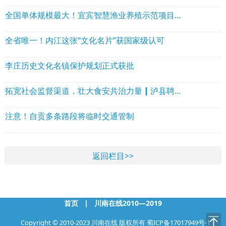
全国单体规模最大！宜宾智慧渔业养殖示范项目开工
全省唯一！内江这张“文化名片”获国家级认可
李庄历史文化名镇保护规划正式获批
拓宽社会监督渠道，壮大食安共治力量┃泸县聘任8名社会人士担任网络餐饮食品安全观察员
注意！自贡多条路段将临时交通管制
返回栏目>>
首页
|
川南在线2010—2019
Copyright © 2010-2023 川南在线 版权所有
蜀ICP备17017949号-1