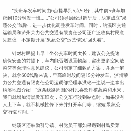
“头班车发车时间由6点提早到5点50分，其中前5班车加
密到10分钟发一班……”公司领导层经过调研后，决定成立“果
蔬公交”线路，进一步优化调整发车时间。同时，纳溪区交通
运输局和泸州荣力公共交通有限责任公司还广泛收集村民意
见建议，不定期开展“果蔬公交”运营情况“回头看”。
针对村民提出早上坐公交车时间太长，建议公交提速；
确保安全的前提下，车内能否增设置物架，留出更多空间放
菜篮等合理性意见建议，公司制定了细致的方案，并逐一解
决。就拿606线路来说，早高峰时段间隔15分钟发车。泸州荣
力公共交通有限责任公司运调部经理李洪彬一边说一边拿出
纳溪地图介绍：“这条线路周围的村民喜欢种植蔬菜和水果，
我们就增加清晨发车班次，公交车行驶到站点时，如果没有
人上下车，就不机械性停下来并打开车门等，缩短‘果蔬公
交’行驶时间。”
纳溪区还鼓励引导镇、村党员干部如果遇到村民卖菜，