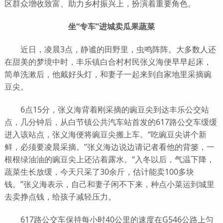
区群众增收致富、助力乡村振兴上，扮演着重要角色。
坐“专车”进城卖瓜果蔬菜
近日，凌晨3点，静谧的田野里，虫鸣阵阵。大多数人还
在甜美的梦境中时，丰乐镇白合村村民张义海便早早起床，
简单洗漱后，他戴好头灯，和妻子一起来到自家地里采摘豌
豆尖。
6点15分，张义海背着刚采摘的豌豆尖到达丰乐公交站
点，几分钟后，从白节镇公共汽车站首发的617路公交车缓缓
进入该站点，张义海便将豌豆尖搬上车。“吃豌豆尖讲个新
鲜，必须要凌晨采摘。”张义海边说边请记者看他的背篓，一
根根绿油油的豌豆尖上还沾着露水。“入冬以后，气温下降，
蔬菜生长放缓，今天只采了30余斤，估计能卖100多块
钱。”张义海表示，自己和妻子闲不下来，种点小菜运到城里
去卖挣点钱，给孩子减轻压力。
617路公交车保持每小时40公里的速度在G546公路上匀