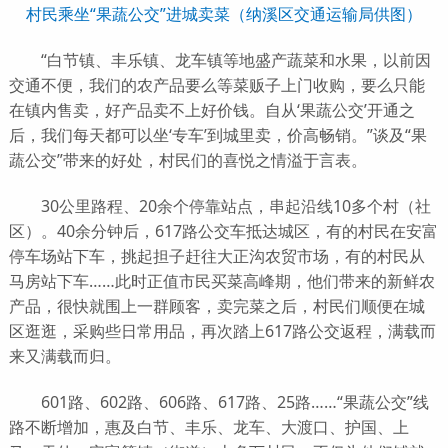
村民乘坐“果蔬公交”进城卖菜（纳溪区交通运输局供图）
“白节镇、丰乐镇、龙车镇等地盛产蔬菜和水果，以前因
交通不便，我们的农产品要么等菜贩子上门收购，要么只能
在镇内售卖，好产品卖不上好价钱。自从‘果蔬公交’开通之
后，我们每天都可以坐‘专车’到城里卖，价高畅销。”谈及“果
蔬公交”带来的好处，村民们的喜悦之情溢于言表。
30公里路程、20余个停靠站点，串起沿线10多个村（社
区）。40余分钟后，617路公交车抵达城区，有的村民在安富
停车场站下车，挑起担子赶往大正沟农贸市场，有的村民从
马房站下车……此时正值市民买菜高峰期，他们带来的新鲜农
产品，很快就围上一群顾客，卖完菜之后，村民们顺便在城
区逛逛，采购些日常用品，再次踏上617路公交返程，满载而
来又满载而归。
601路、602路、606路、617路、25路……“果蔬公交”线
路不断增加，惠及白节、丰乐、龙车、大渡口、护国、上