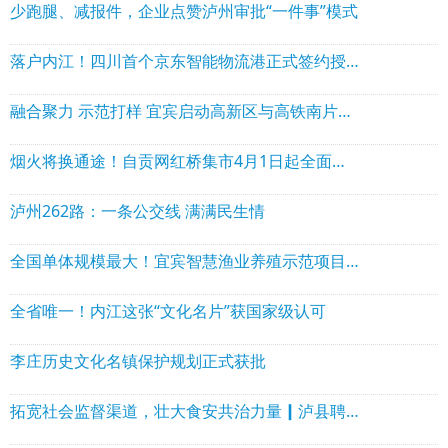
少跑腿、减报件，企业点赞泸州审批“一件事”模式
落户内江！四川首个京东智能物流港正式签约授牌
融合聚力 示范打样 宜宾启动高新区与高铁南片区融合发展
烟火将换通途！自贡网红桥集市4月1日起全面撤除
泸州262路：一条公交线 满满民生情
全国单体规模最大！宜宾智慧渔业养殖示范项目开工
全省唯一！内江这张“文化名片”获国家级认可
李庄历史文化名镇保护规划正式获批
拓宽社会监督渠道，壮大食安共治力量┃泸县聘任8名社会人士担任网络餐饮食品安全观察员