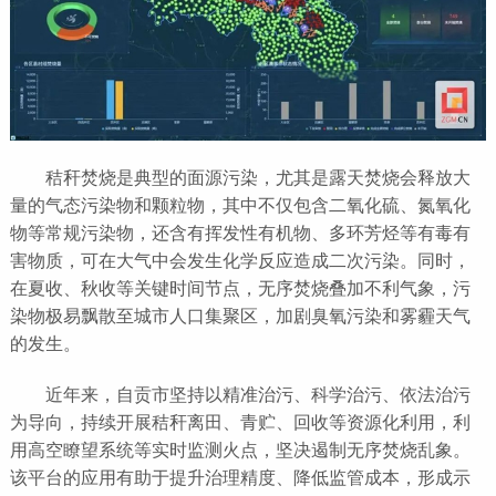
秸秆焚烧是典型的面源污染，尤其是露天焚烧会释放大
量的气态污染物和颗粒物，其中不仅包含二氧化硫、氮氧化
物等常规污染物，还含有挥发性有机物、多环芳烃等有毒有
害物质，可在大气中会发生化学反应造成二次污染。同时，
在夏收、秋收等关键时间节点，无序焚烧叠加不利气象，污
染物极易飘散至城市人口集聚区，加剧臭氧污染和雾霾天气
的发生。
近年来，自贡市坚持以精准治污、科学治污、依法治污
为导向，持续开展秸秆离田、青贮、回收等资源化利用，利
用高空瞭望系统等实时监测火点，坚决遏制无序焚烧乱象。
该平台的应用有助于提升治理精度、降低监管成本，形成示