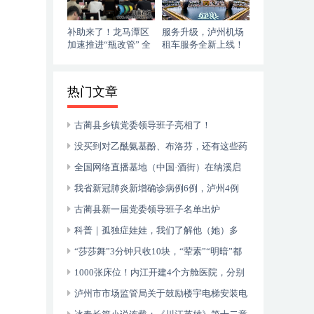
补助来了！龙马潭区
服务升级，泸州机场
加速推进“瓶改管” 全
租车服务全新上线！
力提升“安全底气”
落地即走，自在启程
热门文章
古蔺县乡镇党委领导班子亮相了！
没买到对乙酰氨基酚、布洛芬，还有这些药
可以临时替代
全国网络直播基地（中国·酒街）在纳溪启
动运行
我省新冠肺炎新增确诊病例6例，泸州4例
古蔺县新一届党委领导班子名单出炉
科普｜孤独症娃娃，我们了解他（她）多
少？
“莎莎舞”3分钟只收10块，“荤素”“明暗”都
有，还可以······
1000张床位！内江开建4个方舱医院，分别
位于——
泸州市市场监管局关于鼓励楼宇电梯安装电