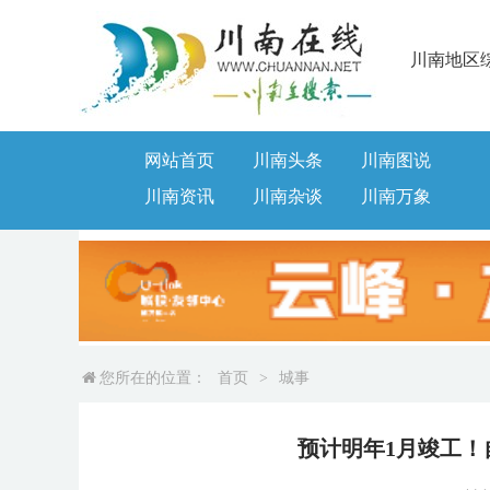
川南地区
网站首页
川南头条
川南图说
川南资讯
川南杂谈
川南万象
您所在的位置：
首页
>
城事
预计明年1月竣工