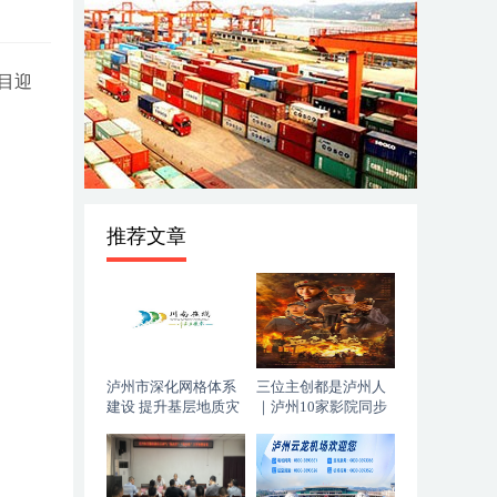
目迎
推荐文章
泸州市深化网格体系
三位主创都是泸州人
建设 提升基层地质灾
｜泸州10家影院同步
害防治能力
上映，《血色黄梅》
今日登陆全国院线