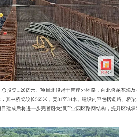
总投资1.26亿元。项目北段起于南岸外环路，向北跨越花海及
米，其中桥梁段长565米，宽31至34米。建设内容包括道路、桥
项目建成后将进一步完善卧龙湖产业园区路网结构，提升区域承