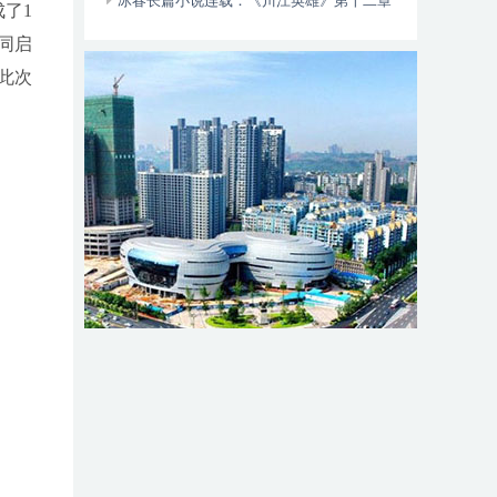
动自行车智能阻止系统的倡议书
冰春长篇小说连载：《川江英雄》第十二章
成了1
（大结局）
同启
此次