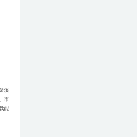
釜溪
梁、市
载能