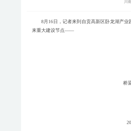
川南
8月16日，记者来到自贡高新区卧龙湖产
来重大建设节点——
桥
2