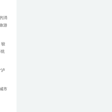
的消
旅游
，较
等统
“泸
城市