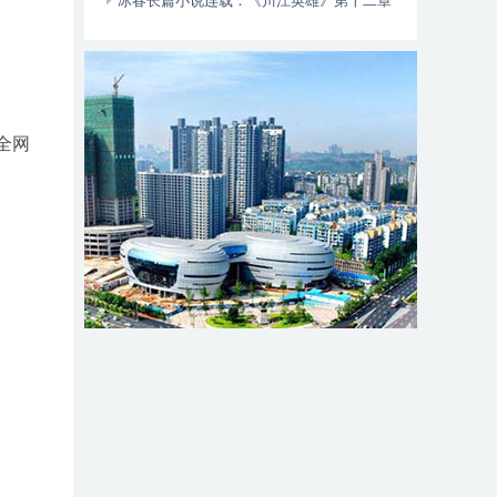
动自行车智能阻止系统的倡议书
冰春长篇小说连载：《川江英雄》第十二章
（大结局）
全网
。