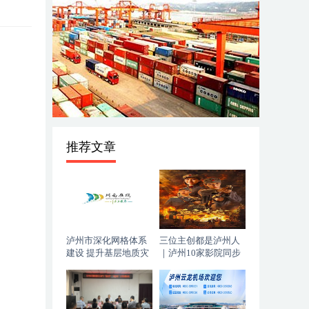
推荐文章
泸州市深化网格体系
三位主创都是泸州人
建设 提升基层地质灾
｜泸州10家影院同步
害防治能力
上映，《血色黄梅》
今日登陆全国院线