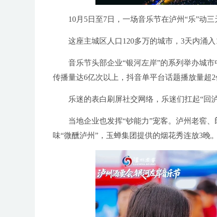
10月5日至7日，一场音乐节在泸州“乐”动三
这座主城区人口120多万的城市，3天内涌入1
音乐节头部企业“银河左岸”的系列举办城市中
传播量达6亿次以上，抖音单平台话题播放量超2
乐迷的表白刷屏社交网络，乐迷们扛起“回泸重
当地企业也发挥“钞能力”宠客。泸州老窖、
味“微醺泸州”，玉蝉集团提供的烟花秀连放3晚