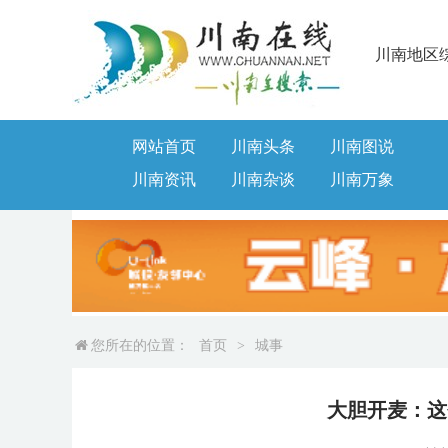
川南地区
网站首页
川南头条
川南图说
川南资讯
川南杂谈
川南万象
您所在的位置：
首页
>
城事
大胆开麦：这