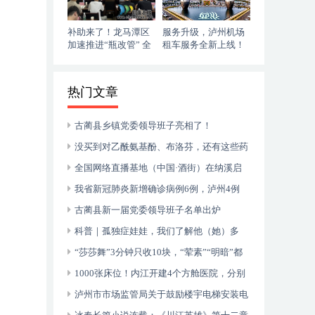
补助来了！龙马潭区
服务升级，泸州机场
加速推进“瓶改管” 全
租车服务全新上线！
力提升“安全底气”
落地即走，自在启程
热门文章
古蔺县乡镇党委领导班子亮相了！
没买到对乙酰氨基酚、布洛芬，还有这些药
可以临时替代
全国网络直播基地（中国·酒街）在纳溪启
动运行
我省新冠肺炎新增确诊病例6例，泸州4例
古蔺县新一届党委领导班子名单出炉
科普｜孤独症娃娃，我们了解他（她）多
少？
“莎莎舞”3分钟只收10块，“荤素”“明暗”都
有，还可以······
1000张床位！内江开建4个方舱医院，分别
位于——
泸州市市场监管局关于鼓励楼宇电梯安装电