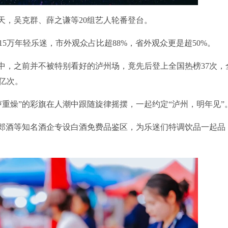
天，吴克群、薛之谦等20组艺人轮番登台。
5万年轻乐迷，市外观众占比超88%，省外观众更是超50%。
，之前并不被特别看好的泸州场，竟先后登上全国热榜37次，
亿次。
燥”的彩旗在人潮中跟随旋律摇摆，一起约定“泸州，明年见”
郎酒等知名酒企专设白酒免费品鉴区，为乐迷们特调饮品一起品
。