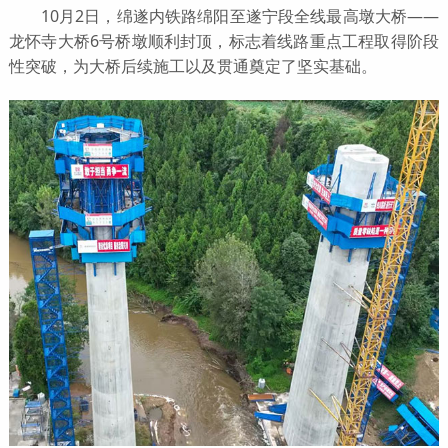
10月2日，绵遂内铁路绵阳至遂宁段全线最高墩大桥——
龙怀寺大桥6号桥墩顺利封顶，标志着线路重点工程取得阶段
性突破，为大桥后续施工以及贯通奠定了坚实基础。