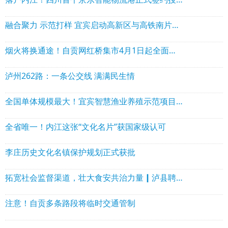
融合聚力 示范打样 宜宾启动高新区与高铁南片区融合发展
烟火将换通途！自贡网红桥集市4月1日起全面撤除
泸州262路：一条公交线 满满民生情
全国单体规模最大！宜宾智慧渔业养殖示范项目开工
全省唯一！内江这张“文化名片”获国家级认可
李庄历史文化名镇保护规划正式获批
拓宽社会监督渠道，壮大食安共治力量┃泸县聘任8名社会人士担任网络餐饮食品安全观察员
注意！自贡多条路段将临时交通管制