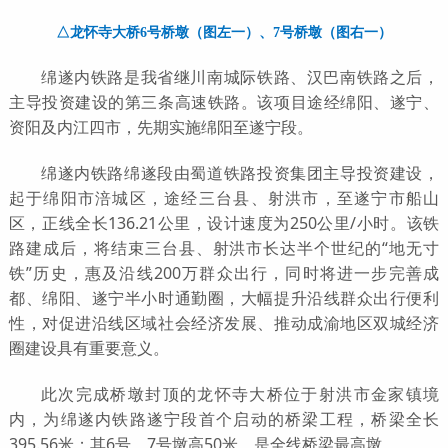
△龙怀寺大桥6号桥墩（图左一）、7号桥墩（图右一）
绵遂内铁路是我省继川南城际铁路、汉巴南铁路之后，
主导投资建设的第三条高速铁路。该项目途经绵阳、遂宁、
资阳及内江四市，先期实施绵阳至遂宁段。
绵遂内铁路绵遂段由蜀道铁路投资集团主导投资建设，
起于绵阳市涪城区，途经三台县、射洪市，至遂宁市船山
区，正线全长136.21公里，设计速度为250公里/小时。该铁
路建成后，将结束三台县、射洪市长达半个世纪的“地无寸
铁”历史，惠及沿线200万群众出行，同时将进一步完善成
都、绵阳、遂宁半小时通勤圈，大幅提升沿线群众出行便利
性，对促进沿线区域社会经济发展、推动成渝地区双城经济
圈建设具有重要意义。
此次完成桥墩封顶的龙怀寺大桥位于射洪市金家镇境
内，为绵遂内铁路遂宁段首个启动的桥梁工程，桥梁全长
395.56米；其6号、7号墩高50米，是全线桥梁最高墩。