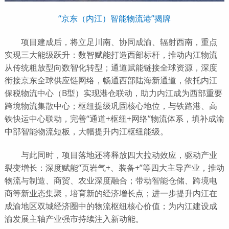
“京东（内江）智能物流港”揭牌
项目建成后，将立足川南、协同成渝、辐射西南，重点
实现三大能级跃升：数智赋能打造西部标杆，推动内江物流
从传统粗放型向数智化转型；通道赋能链接全球资源，深度
衔接京东全球供应链网络，畅通西部陆海新通道，依托内江
保税物流中心（B型）实现港仓联动，助力内江成为西部重要
跨境物流集散中心；枢纽提级巩固核心地位，与铁路港、高
铁快运中心联动，完善“通道+枢纽+网络”物流体系，填补成渝
中部智能物流短板，大幅提升内江枢纽能级。
与此同时，项目落地还将释放四大拉动效应，驱动产业
裂变增长：深度赋能“页岩气+、装备+”等四大主导产业，推动
物流与制造、商贸、农业深度融合；带动智能仓储、跨境电
商等新业态集聚，培育新的经济增长点；进一步提升内江在
成渝地区双城经济圈中的物流枢纽核心价值；为内江建设成
渝发展主轴产业强市持续注入新动能。