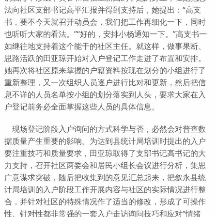
法向社区支部书记高平汇报并得到支持后，她提出：“高支
书，要不今天就召开动员会，我们把工作再细化一下，同时
也听听大家的看法。”“好的，安排小杨通知一下。”高支书一
如继往地支持着这个能干的社区主任。就这样，做事果断、
思路活跃的田亚琼开始对入户登记工作走进了布置和安排。
她再次将社区原来掌握的户籍资料按现在划分的小组进行了
重新整理，又一次组织人员逐户进行比对和更新，然后把信
息不详的人员名单按小组的划分落实到人头，要求大家在入
户登记前务必全面掌握这些人员的具体信息。
现场登记阶段入户询问的方式科学与否，必然会对普查数
据质量产生重要的影响。为达到县统计局培训时提出的入户
要注重技巧和质量要求，田亚琼取得了支部书记高书记的大
力支持，召开社区两委会和居民小组长会议进行分析，集思
广意谋求突破，随后把收集到的意见汇总起来，把叙永县统
计局培训的入户阶段工作开展内容与社区的实际情况进行整
合，并针对社区的特殊情况作了适当的修改，形成了可操作
性、针对性都非常强的一套入户走访询问技巧和应对“情绪