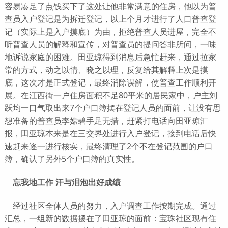
容易凑足了点钱买下了这处让他非常满意的住房，他以为普
查员入户登记是为拆迁登记，以上个月才进行了人口普查登
记（实际上是入户摸底）为由，拒绝普查人员进屋，完全不
听普查人员的解释和宣传，对普查员的提问答非所问，一味
地诉说家庭的困难。田亚琼得到消息后急忙赶来，通过拉家
常的方式，动之以情、晓之以理，反复给其解释上次是摸
底，这次才是正式登记，最终消除误解，使普查工作顺利开
展。在江西街一户住房面积不足80平米的居民家中，户主刘
跃均一口气取出来7个户口簿摆在登记人员的面前，让没有思
想准备的普查员李嫦碧手足无措，赶紧打电话向田亚琼汇
报，田亚琼本来是在三交界处进行入户登记，接到电话后快
速赶来逐一进行核实，最终清理了2个不在登记范围的户口
簿，确认了另外5个户口簿的真实性。
忘我地工作 汗与泪泡出好成绩
经过社区全体人员的努力，入户调查工作按期完成。通过
汇总，一组新的数据摆在了田亚琼的面前：宝珠社区现有住