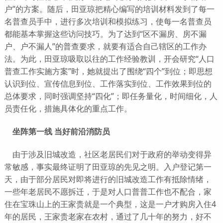
户”的方案。随后，田亚琼把精心编写的培训材料发到了每一
名普查员手中，进行多次培训和模拟练习，使每一名普查员
都能基本掌握这些访问技巧。为了达到“区不漏房、房不漏
户、户不漏人”的普查要求，就要有适合自己辖区的工作办
法。为此，田亚琼吸取以往的工作经验教训，开会研究“人口
普查工作实施方案”时，她就提出了围绕“四个”到位；即思想
认识到位、宣传信息到位、工作落实到位、工作效果到位的
总体要求，同时强调坚持“四化”；即任务量化，时间细化，人
员责任化，措施具体化的重点工作。
坐阵第一线 当好前沿消防员
由于涉及旧城改造，社区老居民们对于政府的举动变得异
常敏感，事实最终证明了田亚琼的先见之明。入户登记第一
天，由于部分居民对即将进行的旧城改造工作有抵除情绪，
一些年老居民不愿拆迁，于是对人口普普工作也不配合，家
住在宝珠山上的王家贵就是一个典型，这是一户才购房入住4
年的居民，王家贵老家在农村，通过了几十年的努力，好不