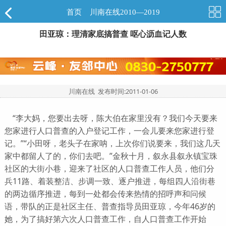
首页
>
川南在线2010—2019
田亚琼：理清家底搞普查 呕心沥血记人数
川南在线 发布时间:
2011-01-06
“李大妈，您要出去呀，陈大伯在家里没有？我们今天要来
您家进行人口普查的入户登记工作，一会儿要来您家进行登
记。”“小田呀，老头子在家呐，上次你们说要来，我们这几天
家中都留人了的，你们去吧。”金秋十月，叙永县叙永镇宝珠
社区的大街小巷，迎来了社区的人口普查工作人员，他们分
兵11路、着装整洁、步调一致、逐户推进，每组四人沿街巷
的两边循序推进，每到一处都会传来热情的招呼声和问候
语，带队的正是社区主任、普查指导员田亚琼，今年46岁的
她，为了搞好第六次人口普查工作，自人口普查工作开始