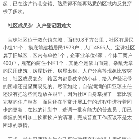
起，已在这片街巷交错、熟悉得不能再熟悉的区域内反复穿
梭了多次。
社区成员杂 入户登记困难大
宝珠社区位于叙永镇东城，面积0.8平方公里，社区有居民
小组11个，摸底前建档居民1973户，人口4866人。宝珠社区
属于旧城区，区内有单位1个，企事业单位4家，个体工商户
400户，规范的商住小区1个，其他全是依山而建、杂乱无章
的民用建筑，房屋拆迁、房屋出租、人户分离等现象比较突
出，社区成员复杂，辖区内都是狭窄的小巷，给入户登记带
的困难还是显而易见的。尽管如此，自信满满的田亚琼主任
还没有把这些问题放在眼里，因为社区自身掌握了一套比较
完整的住户档案，而且还在平常开展工作的过程中进行着同
步的更新，在她的计划中，选调一批有能力的普查员，用已
掌握的资料加上挨家挨户的清理，完成普查工作应该不是太
困难的事情。