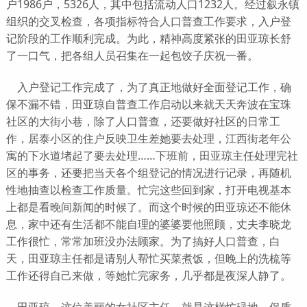
户1986户，5326人，其中包括流动人口1232人。经过叙永镇
组织的交叉检查，各项指标符合人口普查工作要求，入户登
记阶段的工作顺利完成。为此，精神高度紧张的田亚琼长舒
了一口气，把各组人员召集在一起包饺子庆祝一番。
入户登记工作完成了，为了真正地做好全面登记工作，确
保不漏不错，田亚琼自普查工作启动以来就天天奔波在宝珠
社区的大街小巷，除了人口普查，还要做好社区的日常工
作，居泰小区的住户反映卫生差她要去处理，江西街老年公
寓的下水道堵起了要去处理……下班前，田亚琼主任处理完社
区的事务，还要把当天各个组登记的情况进行记录，再随机
性地抽查以检查工作质量。忙完这些回到家，打开电视基本
上都是看晚间新闻的时候了。而这个时候的田亚琼还不能休
息，家中还有生活都不能自理的婆婆要他照顾，丈夫李晓龙
工作很忙，常常加班没办法顾家。为了搞好人口普查，白
天，田亚琼主任都是请别人帮忙买菜煮饭，但晚上的洗梳等
工作还得自己来做，等她忙完家务，几乎都是夜深人静了。
田亚琼，这位美丽的女社区主任，就是这样忙碌地、保质