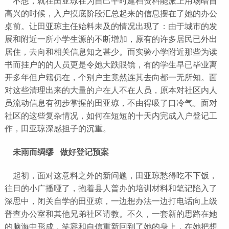
不想，就在田亚琼在为自己平时建档资料能派上用场暗自
高兴的时候，入户摸底阶段汇总起来的信息摆在了她的办公
桌前。让田亚琼主任始料未及的情况出现了：由于城市的发
展和附近一所小学生源的不断增加，原有的许多居民已外出
居住，去向和相关信息知之甚少。而实验小学附近那些为读
书而挂户的的人员更是令她大跌眼镜，有的学生早已毕业离
开多年但户籍仍在，个别户主竟然连其去向都一无所知。面
对这些清理出来的大量的户在人不在人员，原本对社区内人
员流动信息有初步掌握的田亚琼，不由得吸了口冷气。面对
社区的这些复杂情况，如何在短短的十天内完成入户登记工
作，田亚琼深感担子的沉重。
未雨而绸缪 做好登记预案
起初，面对这意料之外的新问题，田亚琼愁得吃不下饭，
往日的小广播哑了，抱着县人普办的培训材料和笔记陷入了
深思中，闭关自学的田亚琼，一边想办法一边打电话向上级
普查办公室和其他兄弟社区请教。不久，一套新的思路在她
的脑海中形成，笑容和自信重新回到了她的身上，在她把想