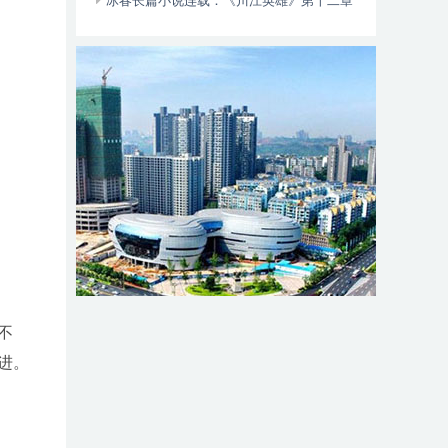
动自行车智能阻止系统的倡议书
冰春长篇小说连载：《川江英雄》第十二章
（大结局）
不
进。