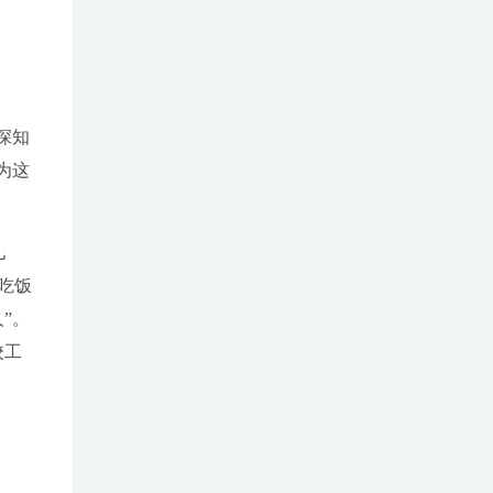
深知
为这
儿
吃饭
”。
校工