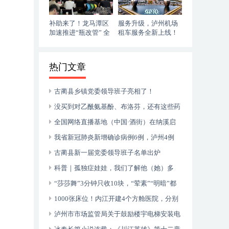
补助来了！龙马潭区
服务升级，泸州机场
加速推进“瓶改管” 全
租车服务全新上线！
力提升“安全底气”
落地即走，自在启程
热门文章
古蔺县乡镇党委领导班子亮相了！
没买到对乙酰氨基酚、布洛芬，还有这些药
可以临时替代
全国网络直播基地（中国·酒街）在纳溪启
动运行
我省新冠肺炎新增确诊病例6例，泸州4例
古蔺县新一届党委领导班子名单出炉
科普｜孤独症娃娃，我们了解他（她）多
少？
“莎莎舞”3分钟只收10块，“荤素”“明暗”都
有，还可以······
1000张床位！内江开建4个方舱医院，分别
位于——
泸州市市场监管局关于鼓励楼宇电梯安装电