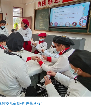
丹教授儿童制作“香蕉马芬”