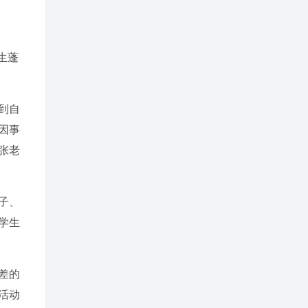
生蓬
到自
因事
张老
子、
学生
差的
活动