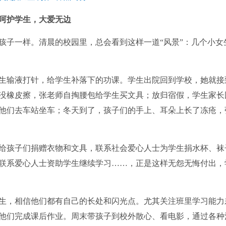
呵护学生，大爱无边
子一样。清晨的校园里，总会看到这样一道“风景”：几个小女
输液打针，给学生补落下的功课。学生出院回到学校，她就接
没橡皮擦，张老师自掏腰包给学生买文具；放归宿假，学生家长
他们去车站坐车；冬天到了，孩子们的手上、耳朵上长了冻疮，
孩子们捐赠衣物和文具，联系社会爱心人士为学生捐水杯、袜
联系爱心人士资助学生继续学习……，正是这样无怨无悔付出，
，相信他们都有自己的长处和闪光点。尤其关注班里学习能力
他们完成课后作业。周末带孩子到校外散心、看电影，通过各种