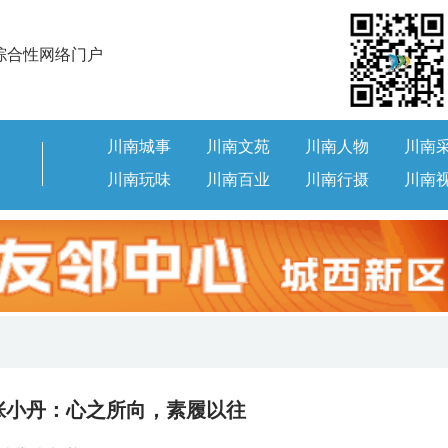
综合性网络门户
川南城事
川南文苑
川南人物
川南
川南玩味
川南百业
川南行摄
川南
 张小丹：心之所向，素履以往