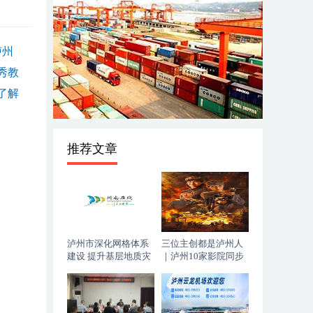
泸州
秀教
了解
推荐文章
泸州市深化网格体系
三位主创都是泸州人
建设 提升基层地质灾
｜泸州10家影院同步
害防治能力
上映，《血色黄梅》
今日登陆全国院线