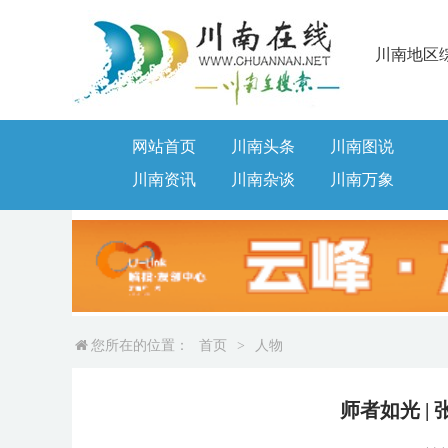
川南地区
网站首页
川南头条
川南图说
川南资讯
川南杂谈
川南万象
您所在的位置：
首页
>
人物
师者如光 |