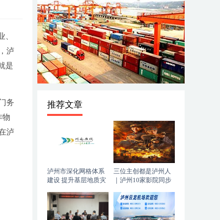
业、
，泸
就是
门务
推荐文章
作物
在泸
泸州市深化网格体系
三位主创都是泸州人
建设 提升基层地质灾
｜泸州10家影院同步
害防治能力
上映，《血色黄梅》
今日登陆全国院线