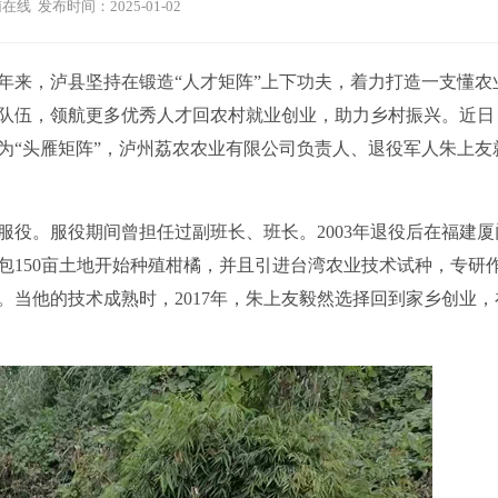
在线 发布时间：2025-01-02
来，泸县坚持在锻造“人才矩阵”上下功夫，着力打造一支懂农
队伍，领航更多优秀人才回农村就业创业，助力乡村振兴。近日
为“头雁矩阵”，泸州荔农农业有限公司负责人、退役军人朱上友
服役。服役期间曾担任过副班长、班长。2003年退役后在福建厦
承包150亩土地开始种殖柑橘，并且引进台湾农业技术试种，专研
当他的技术成熟时，2017年，朱上友毅然选择回到家乡创业，