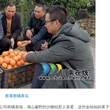
察看柑橘果实
司柑橘基地，满山遍野的沙糖桔惹人喜爱，这些金灿灿的果子