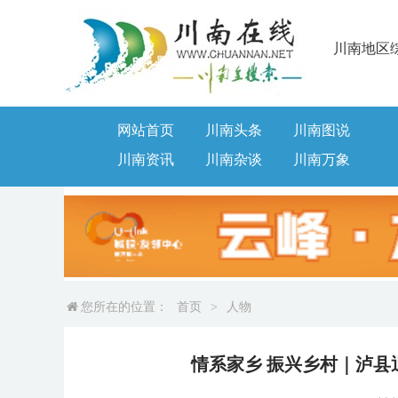
川南地区
网站首页
川南头条
川南图说
川南资讯
川南杂谈
川南万象
您所在的位置：
首页
>
人物
情系家乡 振兴乡村｜泸