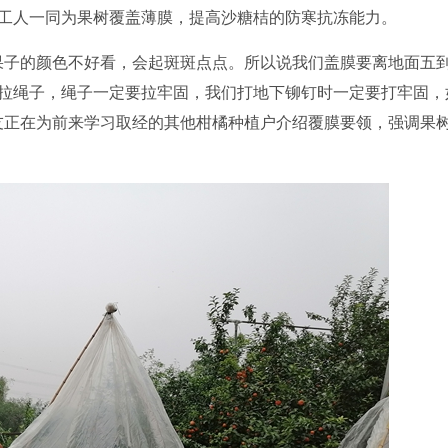
工人一同为果树覆盖薄膜，提高沙糖桔的防寒抗冻能力。
子的颜色不好看，会起斑斑点点。所以说我们盖膜要离地面五
拉绳子，绳子一定要拉牢固，我们打地下铆钉时一定要打牢固，
友正在为前来学习取经的其他柑橘种植户介绍覆膜要领，强调果