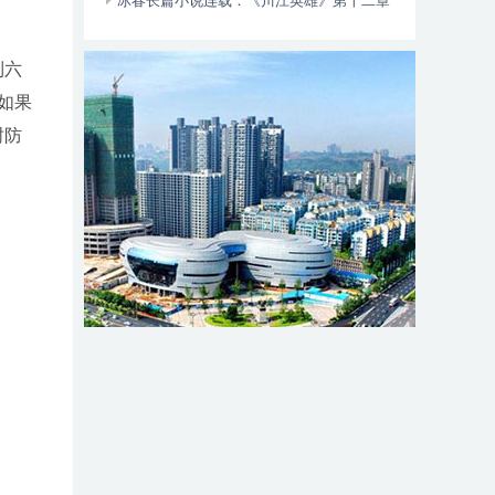
动自行车智能阻止系统的倡议书
冰春长篇小说连载：《川江英雄》第十二章
（大结局）
到六
如果
树防