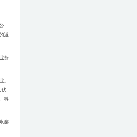
公
的返
业务
业。
太伏
、科
永鑫