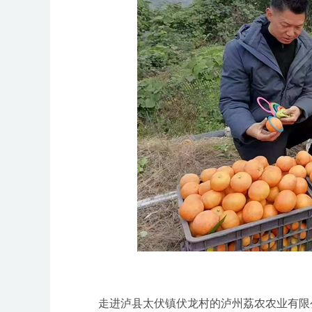
走进泸县太伏镇伏龙村的泸州荔农农业有限公