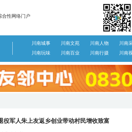
综合性网络门户
川南城事
川南文苑
川南人物
川南
川南玩味
川南百业
川南行摄
川南
县退役军人朱上友返乡创业带动村民增收致富