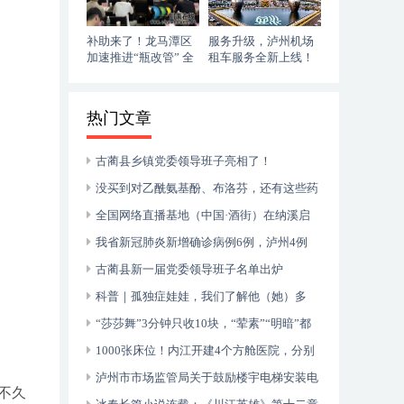
补助来了！龙马潭区
服务升级，泸州机场
加速推进“瓶改管” 全
租车服务全新上线！
力提升“安全底气”
落地即走，自在启程
热门文章
古蔺县乡镇党委领导班子亮相了！
没买到对乙酰氨基酚、布洛芬，还有这些药
可以临时替代
全国网络直播基地（中国·酒街）在纳溪启
动运行
我省新冠肺炎新增确诊病例6例，泸州4例
古蔺县新一届党委领导班子名单出炉
科普｜孤独症娃娃，我们了解他（她）多
少？
“莎莎舞”3分钟只收10块，“荤素”“明暗”都
有，还可以······
1000张床位！内江开建4个方舱医院，分别
位于——
泸州市市场监管局关于鼓励楼宇电梯安装电
不久