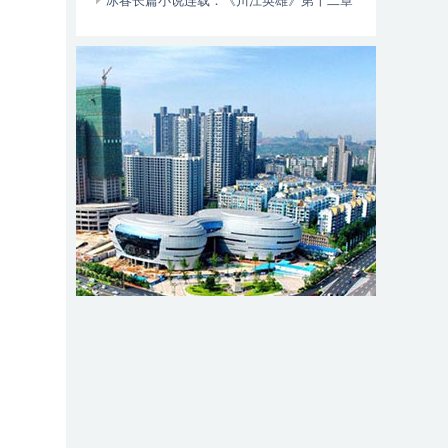
动自行车智能阻止系统的倡议书
冰春长篇小说连载：《川江英雄》第十二章
（大结局）