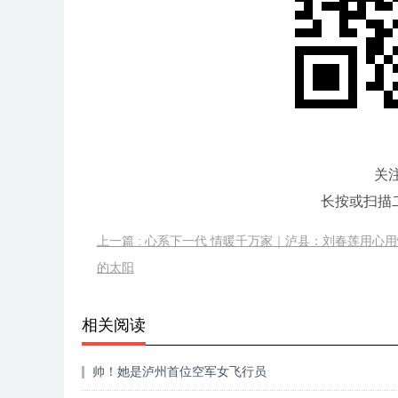
关
长按或扫描
上一篇 : 心系下一代 情暖千万家｜泸县：刘春莲用心
的太阳
相关阅读
帅！她是泸州首位空军女飞行员