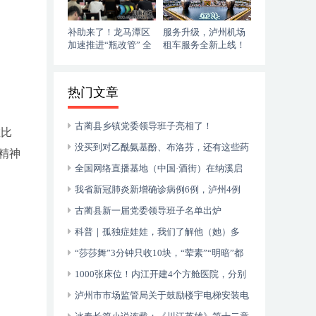
补助来了！龙马潭区
服务升级，泸州机场
加速推进“瓶改管” 全
租车服务全新上线！
力提升“安全底气”
落地即走，自在启程
热门文章
古蔺县乡镇党委领导班子亮相了！
在比
没买到对乙酰氨基酚、布洛芬，还有这些药
精神
可以临时替代
全国网络直播基地（中国·酒街）在纳溪启
动运行
我省新冠肺炎新增确诊病例6例，泸州4例
古蔺县新一届党委领导班子名单出炉
科普｜孤独症娃娃，我们了解他（她）多
少？
“莎莎舞”3分钟只收10块，“荤素”“明暗”都
有，还可以······
1000张床位！内江开建4个方舱医院，分别
位于——
泸州市市场监管局关于鼓励楼宇电梯安装电