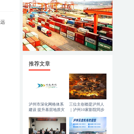
毛远
推荐文章
泸州市深化网格体系
三位主创都是泸州人
建设 提升基层地质灾
｜泸州10家影院同步
害防治能力
上映，《血色黄梅》
今日登陆全国院线