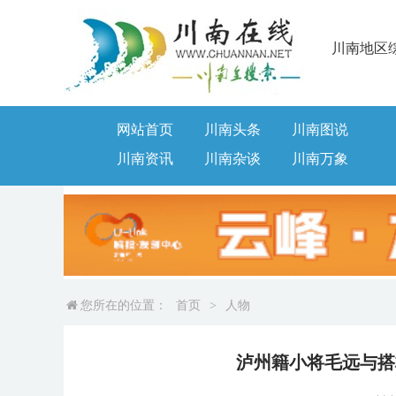
川南地区
网站首页
川南头条
川南图说
川南资讯
川南杂谈
川南万象
您所在的位置：
首页
>
人物
泸州籍小将毛远与搭