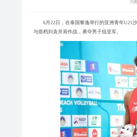
川南
6月22日，在泰国黎逸举行的亚洲青年U21
与搭档刘袁并肩作战，勇夺男子组亚军。