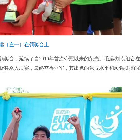
远（左一）在领奖台上
台，延续了自2016年首次夺冠以来的荣光。毛远/刘袁组合
斩将杀入决赛，最终夺得亚军，其出色的竞技水平和顽强拼搏的