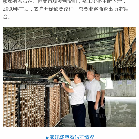
镇都有蚕茧站。但受市场波动影响，蚕茧价格不断下滑，
2000年前后，农户开始砍桑改种，蚕桑业逐渐退出历史舞
台。
专家现场察看结茧情况