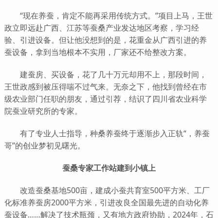
“现在养蚕，肯定不能再采用传统方式。”项目上马，王世
政立即远赴广西、江苏等蚕桑产业发达地区考察，学习经
验、引进设备。但让他没想到的是，花重金从广西引进的养
蚕设备，拿到当地根本不实用，厂家还不给整改方案。
建蚕房、买设备，花了几十万元却用不上，那段时间，
王世政感到被压得喘不过气来。无奈之下，他找到曾经在市
级农业部门任职的朋友，通过引荐，结识了四川省农业科学
院蚕业研究所的专家。
有了专业人士指导，种桑养蚕终于逐渐步入正轨“，养蚕
哥”的创业梦初见曙光。
蚕桑专家工作站建到小镇上
改造蚕桑基地500亩，建成小蚕共育室500平方米、工厂
化标准养蚕房2000平方米，引进改良全国最先进的自动化养
蚕设备……解决了技术瓶颈，又有地方政府协助，2024年，石