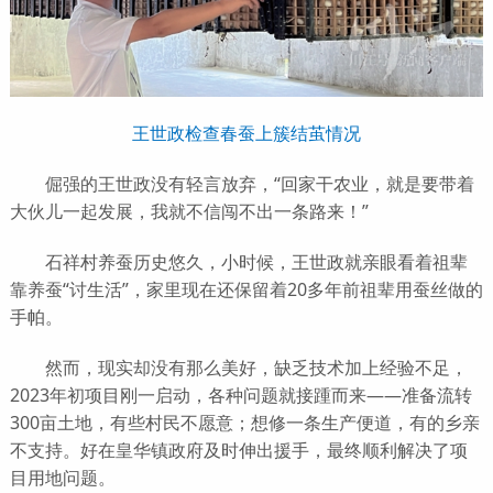
王世政检查春蚕上簇结茧情况
倔强的王世政没有轻言放弃，“回家干农业，就是要带着
大伙儿一起发展，我就不信闯不出一条路来！”
石祥村养蚕历史悠久，小时候，王世政就亲眼看着祖辈
靠养蚕“讨生活”，家里现在还保留着20多年前祖辈用蚕丝做的
手帕。
然而，现实却没有那么美好，缺乏技术加上经验不足，
2023年初项目刚一启动，各种问题就接踵而来——准备流转
300亩土地，有些村民不愿意；想修一条生产便道，有的乡亲
不支持。好在皇华镇政府及时伸出援手，最终顺利解决了项
目用地问题。