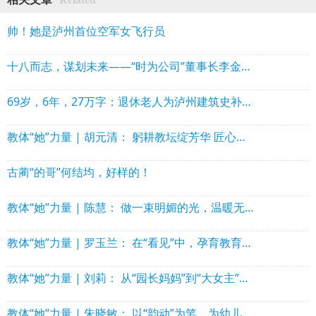
帅！她是泸州首位空军女飞行员
十八而志，谋划未来——“时为公司”董事长李金龙受邀参加第五届造价师节并分享经验
69岁，6年，27万字：退休老人为泸州建筑史补上珍贵拼图
教体“她”力量 | 胡元清： 躬耕教坛绽芳华 匠心培育结硕果
古蔺“的哥”何结均，好样的！
教体“她”力量 | 陈慧： 做一束明媚的光，温暖无数童年
教体“她”力量 | 罗玉兰： 在“看见”中，孕育教育的“幸福力”
教体“她”力量 | 刘莉： 从“园长妈妈”到“大女主”的温暖与果敢
教体“她”力量 | 朱晓敏： 以“韵动”为笔，为幼儿绘就幸福底色