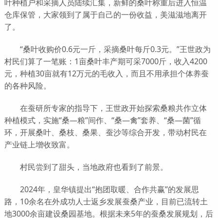
叶种植户和采摘人员陆续汇集，新鲜的桑叶称重后进入恒温
仓库保管，大家领到了属于自己的一份收益，美滋滋地离开
了。
“桑叶收购价0.6元一斤，采摘桑叶每斤0.3元。”王世政为
村民们算了一笔账：1亩桑叶丰产期可采7000斤，收入4200
元，种植30亩就有12万元的毛收入，而且不用承担个体养蚕
的各种风险。
在蚕研所专家的指导下，王世政开始探索桑粮共作立体
种植模式，实施“桑—粮”间作、“桑—禽”套养、“桑—菌”循
环，开展桑叶、桑枝、桑果、蚕沙等综合开发，带动村民在
产业链上增收致富。
村民尝到了甜头，当地政府也看到了前景。
2024年，皇华镇提出“抱团取暖、合作共赢”的发展思
路，10余名在外成功人士返乡发展蚕桑产业，目前已流转土
地3000余亩建设桑园基地。根据未来5年的蚕桑发展规划，后