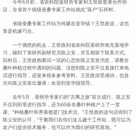
今年6月初，省农科院蚕研所专家和王世政签署合作协
议，全省首个镇级蚕桑专家工作站就此“落户”石祥村。
省级蚕桑专家工作站为何建在皇华镇？王世政说，这也
算是机缘巧合。
一个偶然的机会，王世政到省农科院蚕研所南充基地学
习，碰到了蚕研所副研究员陈义安，并互相留下联系方式。
回村后，王世政抱着试一试的心态给陈义安发消息，请教在
桑叶种植过程中遇到的问题。没想到陈义安不仅直接打来电
话进行指导，还发来很多参考资料。王世政深受感动，也首
次向陈义安发出邀请：欢迎到皇华镇指导。
去年5月，蚕研所专家们的“古蔺之旅”首次成行。陈义安
不仅到田里进行指导，还为60余名桑叶种植户上了一堂
课。“种植桑叶和养蚕都是门技术活。”王世政的这句话得到了
陈义安的认可，“干脆我们在你们这儿建个工作站，既可以为
农户们提供技术服务，也可以作为我们的研究基地。”