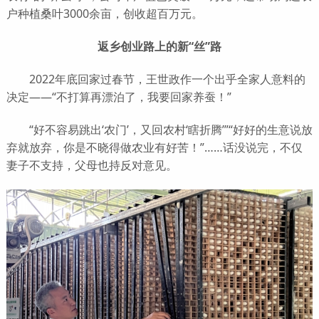
户种植桑叶3000余亩，创收超百万元。
返乡创业路上的新“丝”路
2022年底回家过春节，王世政作一个出乎全家人意料的
决定——“不打算再漂泊了，我要回家养蚕！”
“好不容易跳出‘农门’，又回农村‘瞎折腾’”“好好的生意说放
弃就放弃，你是不晓得做农业有好苦！”……话没说完，不仅
妻子不支持，父母也持反对意见。