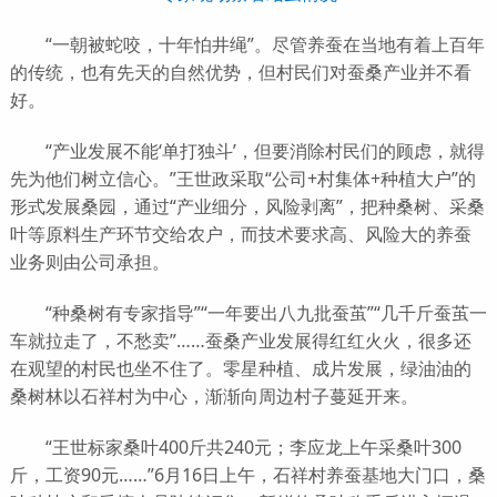
“一朝被蛇咬，十年怕井绳”。尽管养蚕在当地有着上百年
的传统，也有先天的自然优势，但村民们对蚕桑产业并不看
好。
“产业发展不能‘单打独斗’，但要消除村民们的顾虑，就得
先为他们树立信心。”王世政采取“公司+村集体+种植大户”的
形式发展桑园，通过“产业细分，风险剥离”，把种桑树、采桑
叶等原料生产环节交给农户，而技术要求高、风险大的养蚕
业务则由公司承担。
“种桑树有专家指导”“一年要出八九批蚕茧”“几千斤蚕茧一
车就拉走了，不愁卖”……蚕桑产业发展得红红火火，很多还
在观望的村民也坐不住了。零星种植、成片发展，绿油油的
桑树林以石祥村为中心，渐渐向周边村子蔓延开来。
“王世标家桑叶400斤共240元；李应龙上午采桑叶300
斤，工资90元……”6月16日上午，石祥村养蚕基地大门口，桑