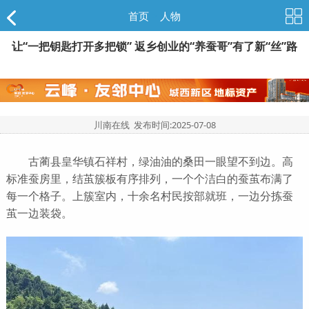
首页
>
人物
让“一把钥匙打开多把锁” 返乡创业的“养蚕哥”有了新“丝”路
川南在线 发布时间:
2025-07-08
古蔺县皇华镇石祥村，绿油油的桑田一眼望不到边。高
标准蚕房里，结茧簇板有序排列，一个个洁白的蚕茧布满了
每一个格子。上簇室内，十余名村民按部就班，一边分拣蚕
茧一边装袋。