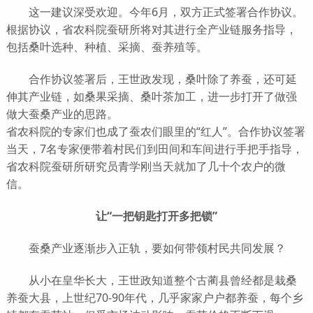
这一建议深受欢迎。今年6月，双方正式签署合作协议。
根据协议，省农科院蚕研所将对其进行全产业链服务指导，
包括桑叶选种、种植、采摘、蚕养殖等。
合作协议签署后，王世政发现，桑叶除了养蚕，还可延
伸其产业链，如桑果采摘、桑叶茶加工，进一步打开了做强
做大蚕桑产业的思路。
省农科院的专家们也成了蚕农们眼里的“红人”。合作协议签署
当天，7名专家便带着村民们到田间和车间进行手把手指导，
省农科院蚕研所研究员青学刚当天就加了几十个农户的微
信。
让“一把钥匙打开多把锁”
蚕桑产业逐渐步入正轨，要如何带领村民共同发展？
从小在皇华长大，王世政知道整个古蔺县曾经都是栽桑
养蚕大县，上世纪70-90年代，几乎家家户户都养蚕，每个乡