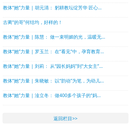
教体“她”力量 | 胡元清： 躬耕教坛绽芳华 匠心培育结硕果
古蔺“的哥”何结均，好样的！
教体“她”力量 | 陈慧： 做一束明媚的光，温暖无数童年
教体“她”力量 | 罗玉兰： 在“看见”中，孕育教育的“幸福力”
教体“她”力量 | 刘莉： 从“园长妈妈”到“大女主”的温暖与果敢
教体“她”力量 | 朱晓敏： 以“韵动”为笔，为幼儿绘就幸福底色
教体“她”力量 | 淦立冬： 做400多个孩子的“妈妈”与“造梦师”
返回栏目>>