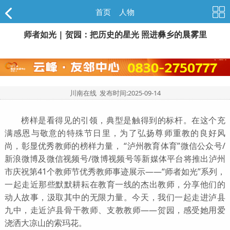
首页
>
人物
师者如光 | 贺园：把历史的星光 照进彝乡的晨雾里
川南在线 发布时间:
2025-09-14
榜样是看得见的引领，典型是触得到的标杆。在这个充
满感恩与敬意的特殊节日里，为了弘扬尊师重教的良好风
尚，彰显优秀教师的榜样力量， “泸州教育体育”微信公众号/
新浪微博及微信视频号/微博视频号等新媒体平台将推出泸州
市庆祝第41个教师节优秀教师事迹展示——“师者如光”系列，
一起走近那些默默耕耘在教育一线的杰出教师，分享他们的
动人故事，汲取其中的无限力量。今天，我们一起走进泸县
九中，走近泸县骨干教师、支教教师——贺园，感受她用爱
浇洒大凉山的索玛花。