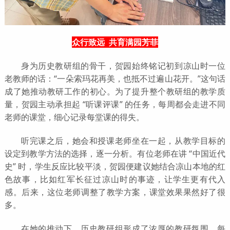
众行致远 共育满园芳菲
身为历史教研组的骨干，贺园始终铭记初到凉山时一位
老教师的话：“一朵索玛花再美，也抵不过遍山花开。”这句话
成了她推动教研工作的初心。为了提升整个教研组的教学质
量，贺园主动承担起 “听课评课” 的任务，每周都会走进不同
老师的课堂，细心记录每堂课的得失。
听完课之后，她会和授课老师坐在一起，从教学目标的
设定到教学方法的选择，逐一分析。有位老师在讲 “中国近代
史” 时，学生反应比较平淡，贺园便建议她结合凉山本地的红
色故事，比如红军长征过凉山时的事迹，让学生更有代入
感。后来，这位老师调整了教学方案，课堂效果果然好了很
多。
在她的推动下，历史教研组形成了浓厚的教研氛围。每