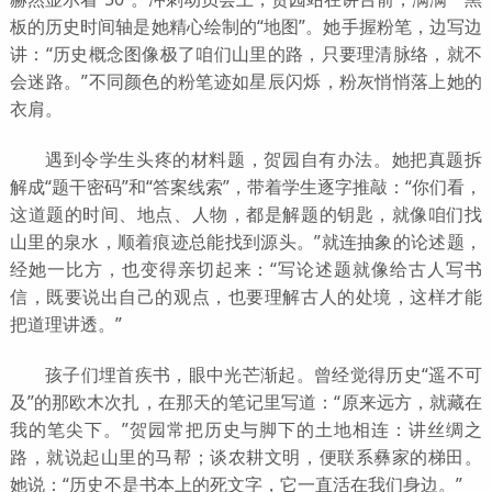
板的历史时间轴是她精心绘制的“地图”。她手握粉笔，边写边
讲：“历史概念图像极了咱们山里的路，只要理清脉络，就不
会迷路。”不同颜色的粉笔迹如星辰闪烁，粉灰悄悄落上她的
衣肩。
遇到令学生头疼的材料题，贺园自有办法。她把真题拆
解成“题干密码”和“答案线索”，带着学生逐字推敲：“你们看，
这道题的时间、地点、人物，都是解题的钥匙，就像咱们找
山里的泉水，顺着痕迹总能找到源头。”就连抽象的论述题，
经她一比方，也变得亲切起来：“写论述题就像给古人写书
信，既要说出自己的观点，也要理解古人的处境，这样才能
把道理讲透。”
孩子们埋首疾书，眼中光芒渐起。曾经觉得历史“遥不可
及”的那欧木次扎，在那天的笔记里写道：“原来远方，就藏在
我的笔尖下。”贺园常把历史与脚下的土地相连：讲丝绸之
路，就说起山里的马帮；谈农耕文明，便联系彝家的梯田。
她说：“历史不是书本上的死文字，它一直活在我们身边。”