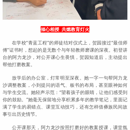
倾心相授 共燃教育灯火
在学校“青蓝工程”的师徒结对仪式上，贺园接过“最佳师
傅”证书时，想起的是无数个与年轻教师磨课的深夜。初登讲
台的阿力龙沙，对公开课心生畏惧，贺园知道后，主动提出
帮他打磨教案。
放学后的办公室，灯常明至深夜。她一字一句帮阿力龙
沙调整教案，小到提问的语气、板书的布局，甚至眼神如何
与学生交流。她轻声示范：“望着孩子的眼睛，让他们感受到
你的鼓励。”她毫无保留地分享积累多年的教学笔记，里面记
满了学生的易错点、课堂互动技巧，还有怎样借彝族民间故
事引出历史情节。
公开课那天，阿力龙沙按照打磨好的教案授课，课堂氛