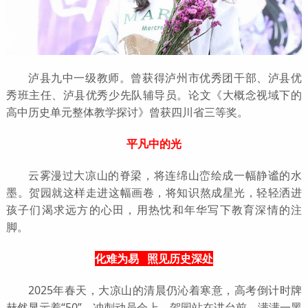
泸县九中一级教师。曾获得泸州市优秀团干部、泸县优
秀班主任、泸县优秀少先队辅导员。论文《大概念视域下的
高中历史单元整体教学探讨》曾获四川省三等奖。
平凡中的光
云雾漫过大凉山的脊梁，将连绵山峦绘成一幅静谧的水
墨。贺园就这样走进这幅画卷，将知识熬成星光，轻轻洒进
孩子们渴求远方的心田，用热忱和年华写下教育深情的注
脚。
化难为易 照见历史深处
2025年春天，大凉山的清晨仍沁着寒意，高考倒计时牌
赫然显示着“50”。冲刺动员会上，贺园站在讲台前，满满一黑