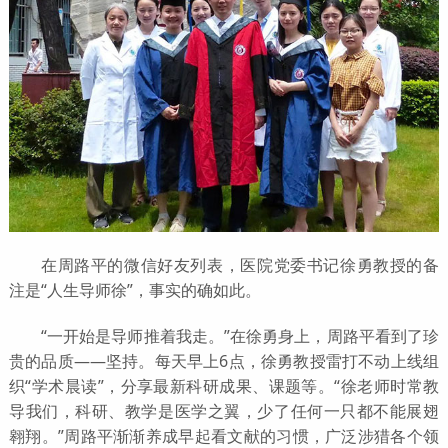
在周路平的微信好友列表，医院党委书记徐勇教授的备
注是“人生导师徐”，事实的确如此。
“一开始是导师推着我走。”在徐勇身上，周路平看到了珍
贵的品质——坚持。每天早上6点，徐勇教授雷打不动上线组
织“学术晨读”，分享最新科研成果、课题等。“徐老师时常教
导我们，科研、教学是医学之翼，少了任何一只都不能展翅
翱翔。”周路平渐渐养成早起看文献的习惯，广泛涉猎各个领