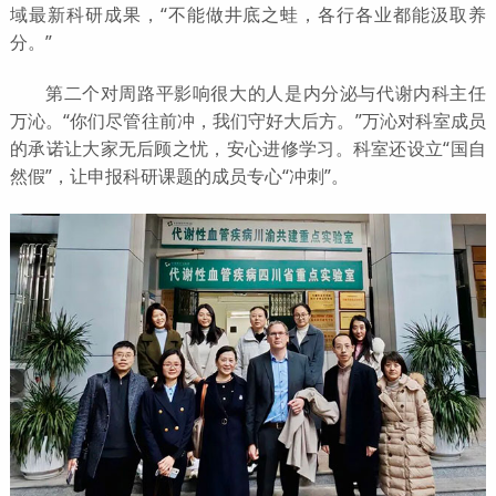
域最新科研成果，“不能做井底之蛙，各行各业都能汲取养
分。”
第二个对周路平影响很大的人是内分泌与代谢内科主任
万沁。“你们尽管往前冲，我们守好大后方。”万沁对科室成员
的承诺让大家无后顾之忧，安心进修学习。科室还设立“国自
然假”，让申报科研课题的成员专心“冲刺”。