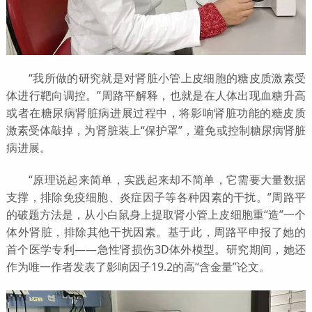
“我所做的研究就是对肾脏小管上皮细胞的糖皮质激素受
体进行靶向调控。”周路平解释，也就是在人体出现血糖升高
或者在糖尿病肾脏病进展过程中，将影响肾脏功能的糖皮质
激素受体敲掉，为肾脏装上“保护罩”，避免或控制糖尿病肾脏
病进展。
“原理说起来简单，实践起来却不简单，它需要大量数据
支撑，排除免疫细胞、炎症因子等各种因素的干扰。”周路平
的破题方法是，从小白鼠身上提取肾小管上皮细胞重“造”一个
体外肾脏，排除其他干扰因素。基于此，周路平申报了她的
首个医学专利——急性肾损伤3D体外模型。研究期间，她还
作为唯一作者发表了影响因子19.2的高“含金量”论文。