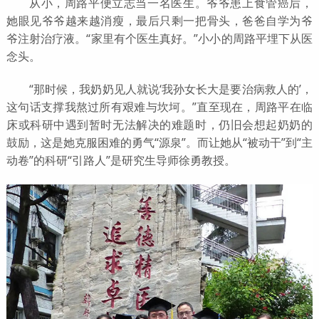
从小，周路平便立志当一名医生。爷爷患上食管癌后，
她眼见爷爷越来越消瘦，最后只剩一把骨头，爸爸自学为爷
爷注射治疗液。“家里有个医生真好。”小小的周路平埋下从医
念头。
“那时候，我奶奶见人就说‘我孙女长大是要治病救人的’，
这句话支撑我熬过所有艰难与坎坷。”直至现在，周路平在临
床或科研中遇到暂时无法解决的难题时，仍旧会想起奶奶的
鼓励，这是她克服困难的勇气“源泉”。而让她从“被动干”到“主
动卷”的科研“引路人”是研究生导师徐勇教授。