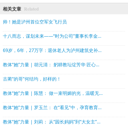
Related
相关文章
帅！她是泸州首位空军女飞行员
十八而志，谋划未来——“时为公司”董事长李金龙受邀参加第五届造价师节并分享经验
69岁，6年，27万字：退休老人为泸州建筑史补上珍贵拼图
教体“她”力量 | 胡元清： 躬耕教坛绽芳华 匠心培育结硕果
古蔺“的哥”何结均，好样的！
教体“她”力量 | 陈慧： 做一束明媚的光，温暖无数童年
教体“她”力量 | 罗玉兰： 在“看见”中，孕育教育的“幸福力”
教体“她”力量 | 刘莉： 从“园长妈妈”到“大女主”的温暖与果敢