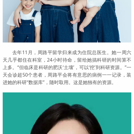
去年11月，周路平留学归来成为住院总医生。她一周六
天几乎都住在科室，24小时待命，留给她搞科研的时间算不
上多。“但临床是科研的肥沃‘土壤’，可以‘挖’到科研资源。”一
天会诊超50个患者，周路平会将有意思的病例一一记录，装
进她的科研“数据库”，随时取用。这是她独有的资源。