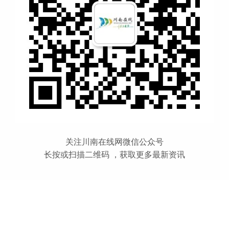
关注川南在线网微信公众号
长按或扫描二维码 ，获取更多最新资讯