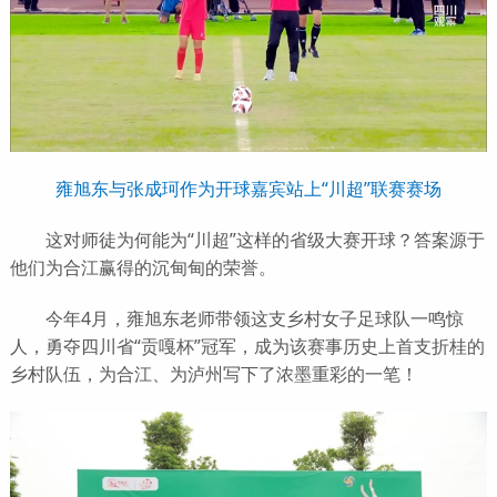
雍旭东与张成珂作为开球嘉宾站上“川超”联赛赛场
这对师徒为何能为“川超”这样的省级大赛开球？答案源于
他们为合江赢得的沉甸甸的荣誉。
今年4月，雍旭东老师带领这支乡村女子足球队一鸣惊
人，勇夺四川省“贡嘎杯”冠军，成为该赛事历史上首支折桂的
乡村队伍，为合江、为泸州写下了浓墨重彩的一笔！