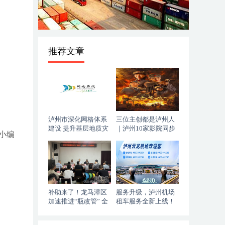
推荐文章
泸州市深化网格体系
三位主创都是泸州人
建设 提升基层地质灾
｜泸州10家影院同步
小编
害防治能力
上映，《血色黄梅》
今日登陆全国院线
补助来了！龙马潭区
服务升级，泸州机场
加速推进“瓶改管” 全
租车服务全新上线！
力提升“安全底气”
落地即走，自在启程