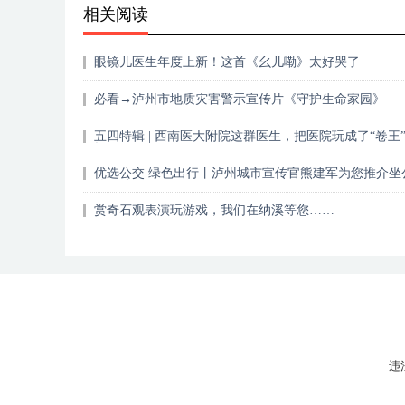
相关阅读
眼镜儿医生年度上新！这首《幺儿嘞》太好哭了
必看→泸州市地质灾害警示宣传片《守护生命家园》
五四特辑 | 西南医大附院这群医生，把医院玩成了“卷王
场？
优选公交 绿色出行丨泸州城市宣传官熊建军为您推介坐
的好处
赏奇石观表演玩游戏，我们在纳溪等您……
违