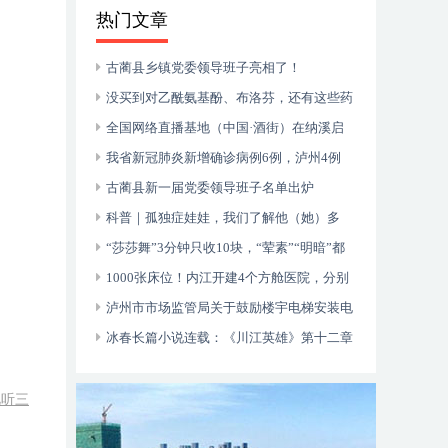
热门文章
古蔺县乡镇党委领导班子亮相了！
没买到对乙酰氨基酚、布洛芬，还有这些药
可以临时替代
全国网络直播基地（中国·酒街）在纳溪启
动运行
我省新冠肺炎新增确诊病例6例，泸州4例
古蔺县新一届党委领导班子名单出炉
科普｜孤独症娃娃，我们了解他（她）多
少？
“莎莎舞”3分钟只收10块，“荤素”“明暗”都
有，还可以······
1000张床位！内江开建4个方舱医院，分别
位于——
泸州市市场监管局关于鼓励楼宇电梯安装电
动自行车智能阻止系统的倡议书
冰春长篇小说连载：《川江英雄》第十二章
（大结局）
视听三