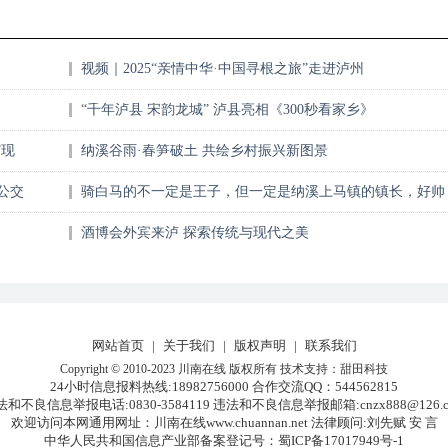
视频｜2025“亲情中华·中国寻根之旅”走进泸州
“千年泸县 宋韵龙城” 泸县亮相《300秒看家乡》
”现
纳溪谷雨·春笋破土 共绘乡村振兴新图景
公交
骑白马的不一定是王子，但一定是纳溪上马镇的镇长，好帅
～
酒博会外宾来泸 探索传统与现代之美
网站首页
|
关于我们
|
版权声明
|
联系我们
Copyright © 2010-2023 川南在线 版权所有 技术支持：
甜田科技
24小时信息报料热线:18982756000 合作交流QQ：
544562815
法和不良信息举报电话:0830-3584119 违法和不良信息举报邮箱:cnzx888@126.c
欢迎访问本网通用网址：川南在线www.chuannan.net
法律顾问:刘先赋 安 言
中华人民共和国信息产业部备案登记号：
蜀ICP备17017949号-1