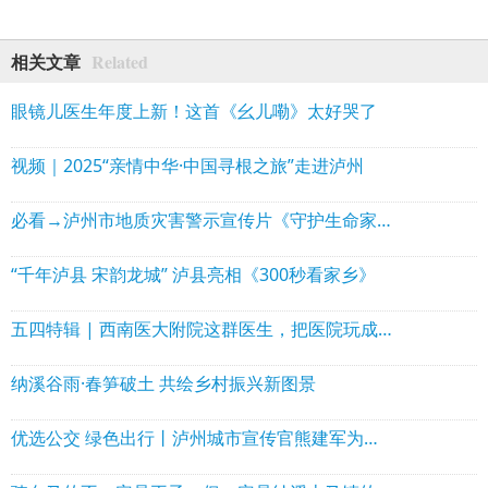
Related
相关文章
眼镜儿医生年度上新！这首《幺儿嘞》太好哭了
视频｜2025“亲情中华·中国寻根之旅”走进泸州
必看→泸州市地质灾害警示宣传片《守护生命家园》
“千年泸县 宋韵龙城” 泸县亮相《300秒看家乡》
五四特辑 | 西南医大附院这群医生，把医院玩成了“卷王”现场？
纳溪谷雨·春笋破土 共绘乡村振兴新图景
优选公交 绿色出行丨泸州城市宣传官熊建军为您推介坐公交的好处