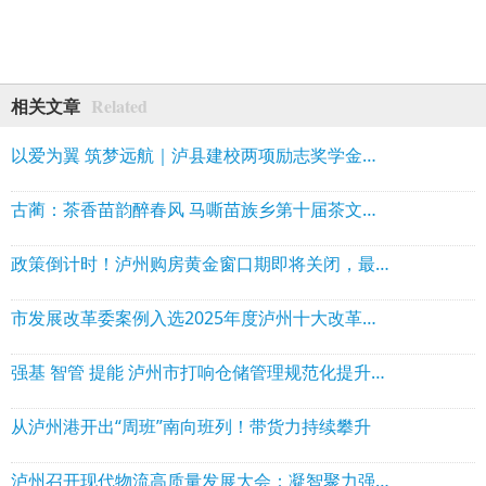
Related
相关文章
以爱为翼 筑梦远航｜泸县建校两项励志奖学金正式签约颁奖
古蔺：茶香苗韵醉春风 马嘶苗族乡第十届茶文化周开幕
政策倒计时！泸州购房黄金窗口期即将关闭，最高省10万，错过再无！
市发展改革委案例入选2025年度泸州十大改革典型案例之首
强基 智管 提能 泸州市打响仓储管理规范化提升三年行动“组合拳”
从泸州港开出“周班”南向班列！带货力持续攀升
泸州召开现代物流高质量发展大会：凝智聚力强枢纽 港产融合启新程