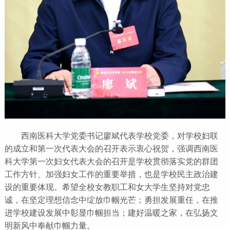
西南医科大学党委书记廖斌代表学校党委，对学校妇联
的成立和第一次代表大会的召开表示衷心祝贺，强调西南医
科大学第一次妇女代表大会的召开是学校贯彻落实党的群团
工作方针、加强妇女工作的重要举措，也是学校民主政治建
设的重要体现。希望全校女教职工和女大学生坚持对党忠
诚，在坚定理想信念中绽放巾帼光芒；勇担发展重任，在推
进学校建设发展中彰显巾帼担当；建好温暖之家，在弘扬文
明新风中奉献巾帼力量。