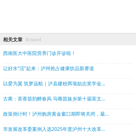
Related
相关文章
西南医大中医院营养门诊开诊啦！
让好水“活”起来：泸州抢占健康饮品新赛道
以爱为翼 筑梦远航｜泸县建校两项励志奖学金正式签约颁奖
古蔺：茶香苗韵醉春风 马嘶苗族乡第十届茶文化周开幕
政策倒计时！泸州购房黄金窗口期即将关闭，最高省10万，错过再无！
市发展改革委案例入选2025年度泸州十大改革典型案例之首