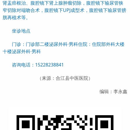
肾盂癌根治、腹腔镜下肾上腺肿瘤切除，腹腔镜下输尿管狭
窄切除对端吻合术，腹腔镜下UPJ成型术，腹腔镜下输尿管膀
胱再植术等。
坐诊地点
门诊：门诊部二楼泌尿外科·男科住院：住院部外科大楼
十楼泌尿外科·男科
咨询电话：15228238841
（来源：合江县中医医院）
编辑：李永鑫