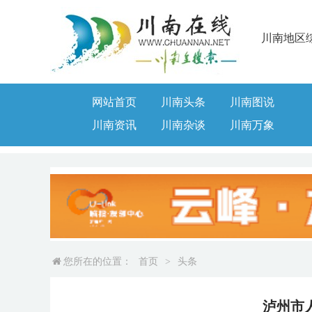
川南地区
网站首页
川南头条
川南图说
川南资讯
川南杂谈
川南万象
您所在的位置：
首页
>
头条
泸州市