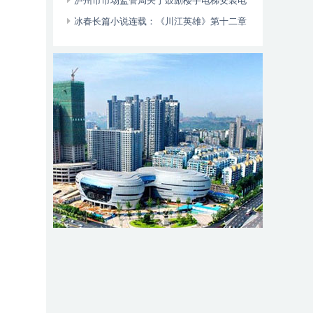
位于——
泸州市市场监管局关于鼓励楼宇电梯安装电
动自行车智能阻止系统的倡议书
冰春长篇小说连载：《川江英雄》第十二章
（大结局）