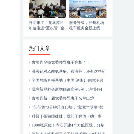
补助来了！龙马潭区
服务升级，泸州机场
加速推进“瓶改管” 全
租车服务全新上线！
力提升“安全底气”
落地即走，自在启程
热门文章
古蔺县乡镇党委领导班子亮相了！
没买到对乙酰氨基酚、布洛芬，还有这些药
可以临时替代
全国网络直播基地（中国·酒街）在纳溪启
动运行
我省新冠肺炎新增确诊病例6例，泸州4例
古蔺县新一届党委领导班子名单出炉
“莎莎舞”3分钟只收10块，“荤素”“明暗”都
有，还可以······
科普｜孤独症娃娃，我们了解他（她）多
少？
1000张床位！内江开建4个方舱医院，分别