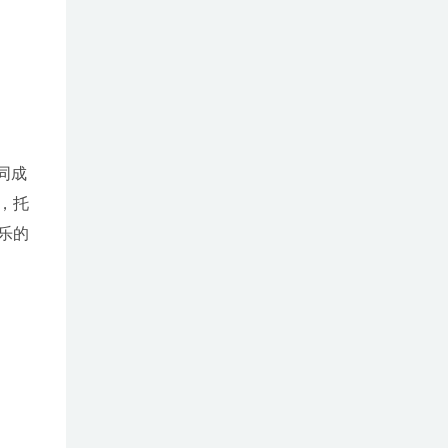
同成
，托
乐的