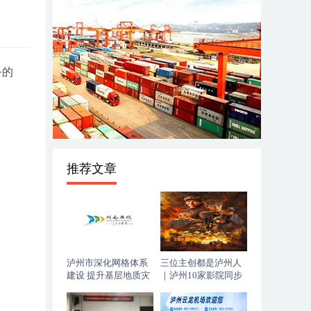
务的
推荐文章
泸州市深化网格体系
三位主创都是泸州人
建设 提升基层地质灾
｜泸州10家影院同步
害防治能力
上映，《血色黄梅》
今日登陆全国院线