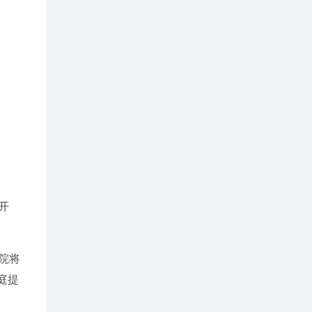
开
院将
庭提