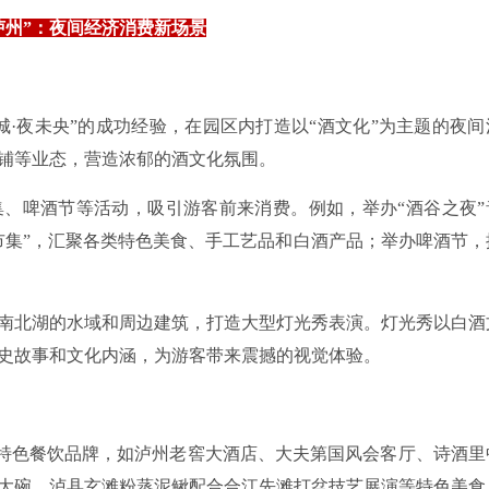
泸州”：夜间经济消费新场景
西城·夜未央”的成功经验，在园区内打造以“酒文化”为主题的夜间
铺等业态，营造浓郁的酒文化氛围。
市集、啤酒节等活动，吸引游客前来消费。例如，举办“酒谷之夜”
市集”，汇聚各类特色美食、手工艺品和白酒产品；举办啤酒节，
中心南北湖的水域和周边建筑，打造大型灯光秀表演。灯光秀以白酒
史故事和文化内涵，为游客带来震撼的视觉体验。
地特色餐饮品牌，如泸州老窖大酒店、大夫第国风会客厅、诗酒里
大碗、泸县玄滩粉蒸泥鳅配合合江先滩打盆技艺展演等特色美食