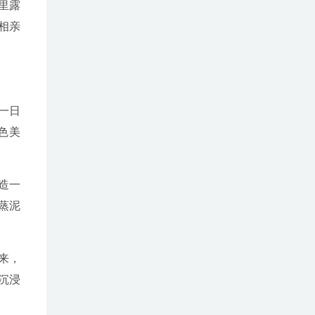
里露
相亲
一日
色美
造一
蒸泥
来，
沉浸