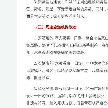
3. 露营基地建设：在酒谷湖周边建设露
营、野餐、观星，享受亲近自然的乐趣。同时，
面具舞等活动，吸引更多游客前来。
（三）周边旅游线路联动
1. 茶酒雅韵·湖光夜宴一日游：整合龙挂
游线路。游客可以在龙挂山茶山亲手制茶，在
食，尽享茶酒双酿微醺的美妙体验。
2. 石刻古韵·龙桥温泉一日游：串联龙
日游线路。游客可以感受龙脑桥古韵，观摩崖石
鳅，惬意寻踪。
3. 禅意秘境·酱香非遗一日游：将先市
设计一日游线路。游客可以在龙卦山参与抄经、
非遗与禅意。踏入尧坝古镇，沿着青石板驿道徐