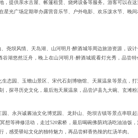
营基地，提供亲水古屋、帐篷租赁、烧烤设备等服务。游客可以在这
在星光广场定期举办露营音乐节、户外电影、欢乐泼水节、晚间
茶山、尧坝风情、天岛湖、山河明月·醉酒城等周边旅游资源，设计
酒谷湖悠然泛舟，晚上在山河明月·醉酒城观看灯光秀，品尝特
桥文化生态园、玉蟾山景区、宋代石刻博物馆、天展温泉等景点，打
刻，探寻历史文化，最后泡天展温泉，品尝泸县九大碗、玄滩粉
酱油庄园、永兴诚酱油文化博览园、龙卦山、尧坝古镇等景点串联起
冥想等禅修活动，走过520索桥，最后喝碗佛荫鸡汤吃油油饭，
行，感受驿站文化的独特魅力，再品尝鲜香热辣的红汤羊肉。