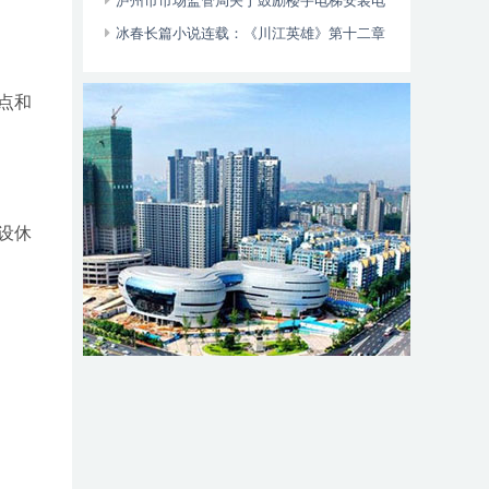
位于——
泸州市市场监管局关于鼓励楼宇电梯安装电
动自行车智能阻止系统的倡议书
冰春长篇小说连载：《川江英雄》第十二章
（大结局）
点和
设休