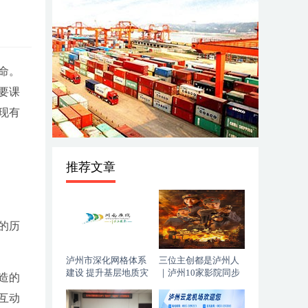
命。
要课
区现有
推荐文章
的历
泸州市深化网格体系
三位主创都是泸州人
建设 提升基层地质灾
｜泸州10家影院同步
造的
害防治能力
上映，《血色黄梅》
互动
今日登陆全国院线