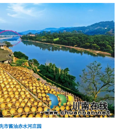
先市酱油赤水河庄园