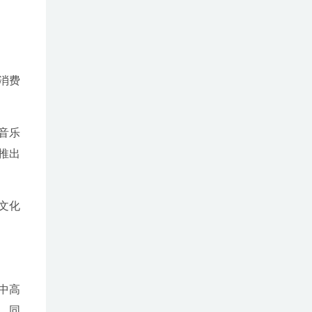
消费
音乐
推出
文化
中高
。同