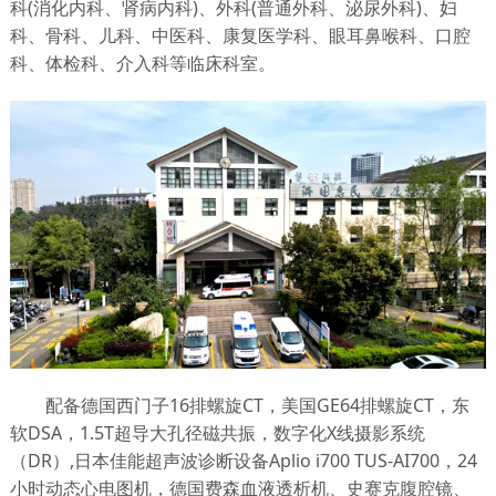
科(消化内科、肾病内科)、外科(普通外科、泌尿外科)、妇
科、骨科、儿科、中医科、康复医学科、眼耳鼻喉科、口腔
科、体检科、介入科等临床科室。
配备德国西门子16排螺旋CT，美国GE64排螺旋CT，东
软DSA，1.5T超导大孔径磁共振，数字化X线摄影系统
（DR）,日本佳能超声波诊断设备Aplio i700 TUS-AI700，24
小时动态心电图机，德国费森血液透析机、史赛克腹腔镜、