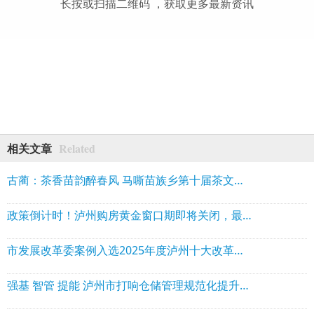
长按或扫描二维码 ，获取更多最新资讯
Related
相关文章
古蔺：茶香苗韵醉春风 马嘶苗族乡第十届茶文化周开幕
政策倒计时！泸州购房黄金窗口期即将关闭，最高省10万，错过再无！
市发展改革委案例入选2025年度泸州十大改革典型案例之首
强基 智管 提能 泸州市打响仓储管理规范化提升三年行动“组合拳”