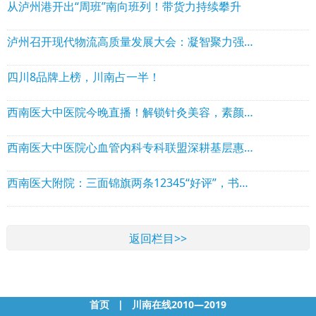
从泸州港开出“周班”南向班列！带货力持续攀升
泸州召开现代物流高质量发展大会：凝智聚力强枢纽 港产融合启新程
四川8品牌上榜，川南占一半！
西南医大中医院今晚直播！解锁针灸美容，素颜也能扛原相机
西南医大中医院心血管内科专科联盟深耕基层惠民生
西南医大附院：三面锦旗两条12345“好评”，书写医患最美双向奔赴
返回栏目>>
首页
|
川南在线2010—2019